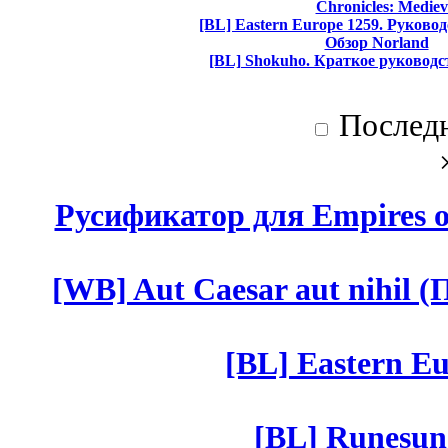
Chronicles: Mediev
[BL] Eastern Europe 1259. Руково
Обзор Norland
[BL] Shokuho. Краткое руководс
Послед
Русификатор для Empires of
[WB] Aut Caesar aut nihil (П
[BL] Eastern Eu
[BL] Runesun