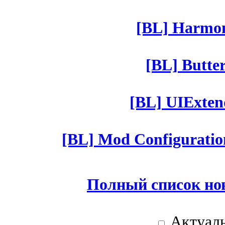
[BL] Harmony
[BL] Butter
[BL] UIExtend
[BL] Mod Configuratio
Полный список но
Актуаль