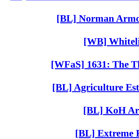
[BL] Norman Armor
[WB] Whiteli
[WFaS] 1631: The Th
[BL] Agriculture Est
[BL] KoH Ar
[BL] Extreme R