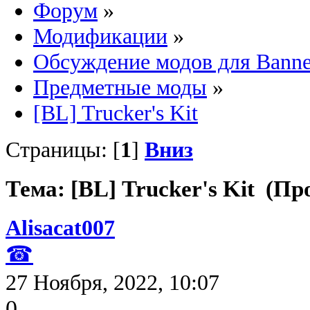
Форум
»
Модификации
»
Обсуждение модов для Banne
Предметные моды
»
[BL] Trucker's Kit
Страницы: [
1
]
Вниз
Тема: [BL] Trucker's Kit (Пр
Alisacat007
☎
27 Ноября, 2022, 10:07
0