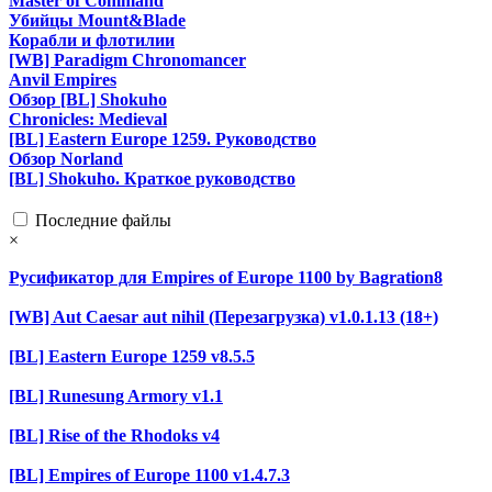
Master of Command
Убийцы Mount&Blade
Корабли и флотилии
[WB] Paradigm Chronomancer
Anvil Empires
Обзор [BL] Shokuho
Chronicles: Medieval
[BL] Eastern Europe 1259. Руководство
Обзор Norland
[BL] Shokuho. Краткое руководство
Последние файлы
×
Русификатор для Empires of Europe 1100 by Bagration8
[WB] Aut Caesar aut nihil (Перезагрузка) v1.0.1.13 (18+)
[BL] Eastern Europe 1259 v8.5.5
[BL] Runesung Armory v1.1
[BL] Rise of the Rhodoks v4
[BL] Empires of Europe 1100 v1.4.7.3