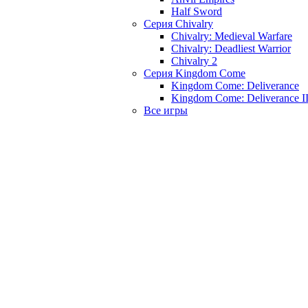
Half Sword
Серия Chivalry
Chivalry: Medieval Warfare
Chivalry: Deadliest Warrior
Chivalry 2
Серия Kingdom Come
Kingdom Come: Deliverance
Kingdom Come: Deliverance I
Все игры