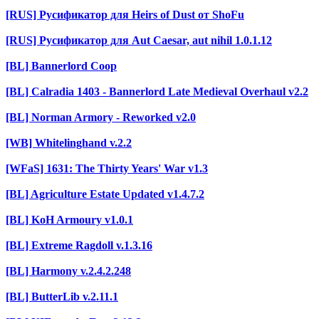
[RUS] Русификатор для Heirs of Dust от ShoFu
[RUS] Русификатор для Aut Caesar, aut nihil 1.0.1.12
[BL] Bannerlord Coop
[BL] Calradia 1403 - Bannerlord Late Medieval Overhaul v2.2
[BL] Norman Armory - Reworked v2.0
[WB] Whitelinghand v.2.2
[WFaS] 1631: The Thirty Years' War v1.3
[BL] Agriculture Estate Updated v1.4.7.2
[BL] KoH Armoury v1.0.1
[BL] Extreme Ragdoll v.1.3.16
[BL] Harmony v.2.4.2.248
[BL] ButterLib v.2.11.1