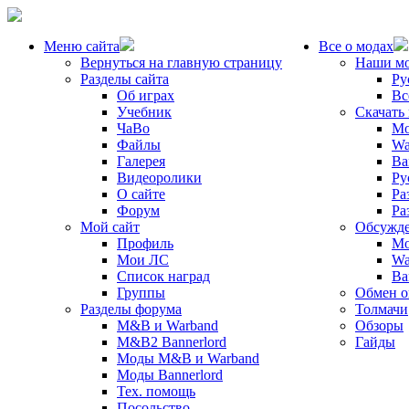
Меню сайта
Все о модах
Вернуться на главную страницу
Наши м
Разделы сайта
Ру
Об играх
Вс
Учебник
Скачать
ЧаВо
Mo
Файлы
Wa
Галерея
Ba
Видеоролики
Ру
О сайте
Ра
Форум
Ра
Мой сайт
Обсужде
Профиль
Mo
Мои ЛС
Wa
Список наград
Ba
Группы
Обмен 
Разделы форума
Толмачи
M&B и Warband
Обзоры
M&B2 Bannerlord
Гайды
Моды M&B и Warband
Моды Bannerlord
Тех. помощь
Посольство