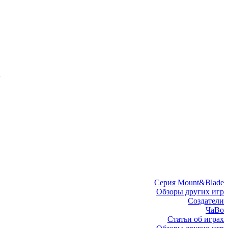
I
Серия Mount&Blade
Обзоры других игр
Создатели
ЧаВо
Статьи об играх