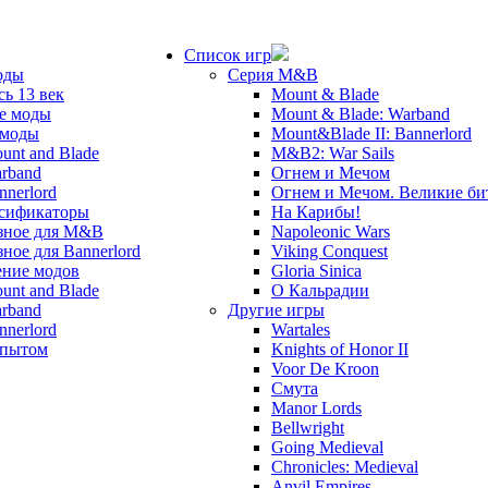
Список игр
оды
Серия M&B
сь 13 век
Mount & Blade
е моды
Mount & Blade: Warband
 моды
Mount&Blade II: Bannerlord
unt and Blade
M&B2: War Sails
rband
Огнем и Мечом
nnerlord
Огнем и Мечом. Великие б
сификаторы
На Карибы!
зное для M&B
Napoleonic Wars
зное для Bannerlord
Viking Conquest
ние модов
Gloria Sinica
unt and Blade
О Кальрадии
rband
Другие игры
nnerlord
Wartales
опытом
Knights of Honor II
Voor De Kroon
Смута
Manor Lords
Bellwright
Going Medieval
Chronicles: Medieval
Anvil Empires