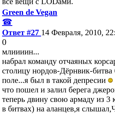
все вещи с LODами.
Green de Vegan
☎
Ответ #27
14 Февраля, 2010, 22
0
млиииин...
набрал команду отчаяных корса
столицу нордов-Дёрнвик-битва 
поле...я был в такой депресии
что пошел и залил берега джер
теперь двину свою армаду из 3
в битвах) на аланцев,я слышал,