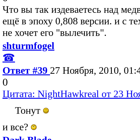
Что вы так издеваетесь над мед
ещё в эпоху 0,808 версии. и с т
не хочет его "вылечить".
shturmfogel
☎
Ответ #39
27 Ноября, 2010, 01:
0
Цитата: NightHawkreal от 23 Ноя
Тонут
и все?
Dark Blade