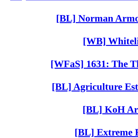
[BL] Norman Armor
[WB] Whiteli
[WFaS] 1631: The Th
[BL] Agriculture Est
[BL] KoH Ar
[BL] Extreme R