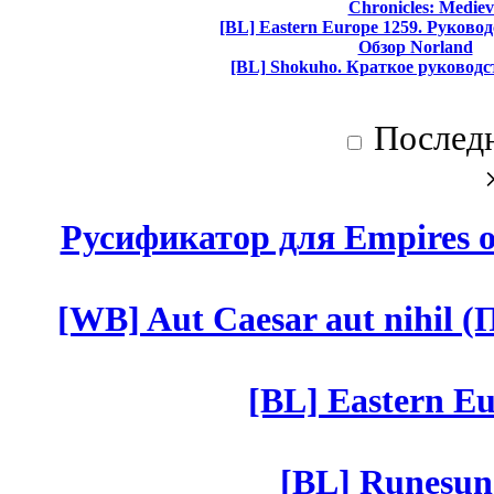
Chronicles: Mediev
[BL] Eastern Europe 1259. Руково
Обзор Norland
[BL] Shokuho. Краткое руководс
Послед
Русификатор для Empires of
[WB] Aut Caesar aut nihil (П
[BL] Eastern Eu
[BL] Runesun