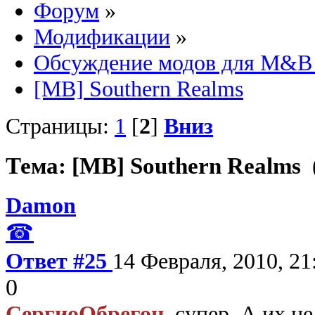
Форум
»
Модификации
»
Обсуждение модов для M&B 
[MB] Southern Realms
Страницы:
1
[
2
]
Вниз
Тема: [MB] Southern Realms 
Damon
☎
Ответ #25
14 Февраля, 2010, 21
0
СергиоОбрегон
, супер. А их ц