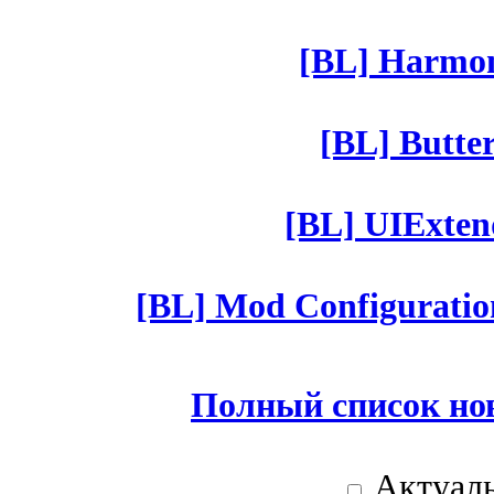
[BL] Harmony
[BL] Butter
[BL] UIExtend
[BL] Mod Configuratio
Полный список но
Актуаль