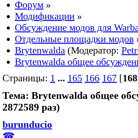
Форум
»
Модификации
»
Обсуждение модов для Warb
Отдельные площадки модов
Brytenwalda
(Модератор:
Pet
Brytenwalda общее обсужден
Страницы:
1
...
165
166
167
[
168
Тема: Brytenwalda общее об
2872589 раз)
burunducio
☎