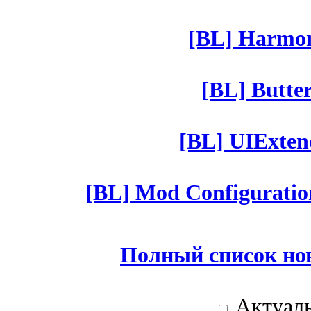
[BL] Harmony
[BL] Butter
[BL] UIExtend
[BL] Mod Configuratio
Полный список но
Актуаль