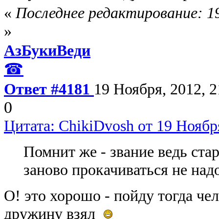
«
Последнее редактирование: 19
»
АзБукиВеди
☎
Ответ #4181
19 Ноября, 2012, 2
0
Цитата: ChikiDvosh от 19 Ноября
Помнит же - звание ведь стар
заново прокачиваться не надо
О! это хорошо - пойду тогда че
дружину взял