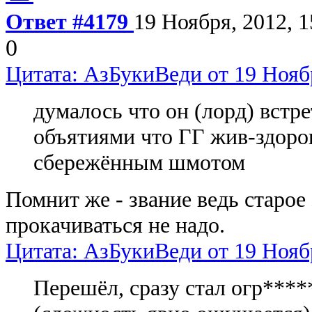
Ответ #4179
19 Ноября, 2012, 1
0
Цитата: АзБукиВеди от 19 Ноябр
думалось что он (лорд) встр
объятиями что ГГ жив-здоров
сбережённым шмотом
Помнит же - звание ведь старое 
прокачиваться не надо.
Цитата: АзБукиВеди от 19 Ноябр
Перешёл, сразу стал огр****