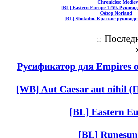
Chronicles: Mediev
[BL] Eastern Europe 1259. Руково
Обзор Norland
[BL] Shokuho. Краткое руководс
Послед
Русификатор для Empires of
[WB] Aut Caesar aut nihil (П
[BL] Eastern Eu
[BL] Runesun