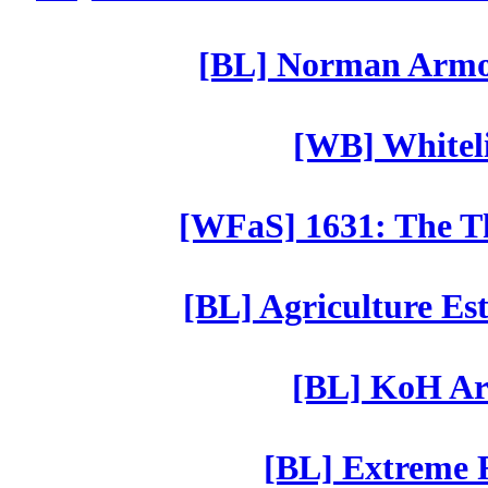
[BL] Norman Armor
[WB] Whiteli
[WFaS] 1631: The Th
[BL] Agriculture Est
[BL] KoH Ar
[BL] Extreme R