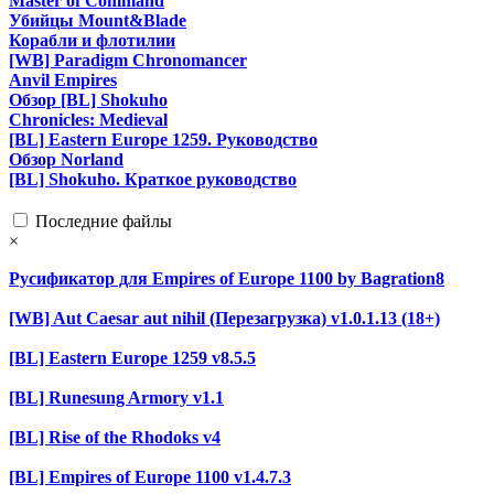
Master of Command
Убийцы Mount&Blade
Корабли и флотилии
[WB] Paradigm Chronomancer
Anvil Empires
Обзор [BL] Shokuho
Chronicles: Medieval
[BL] Eastern Europe 1259. Руководство
Обзор Norland
[BL] Shokuho. Краткое руководство
Последние файлы
×
Русификатор для Empires of Europe 1100 by Bagration8
[WB] Aut Caesar aut nihil (Перезагрузка) v1.0.1.13 (18+)
[BL] Eastern Europe 1259 v8.5.5
[BL] Runesung Armory v1.1
[BL] Rise of the Rhodoks v4
[BL] Empires of Europe 1100 v1.4.7.3