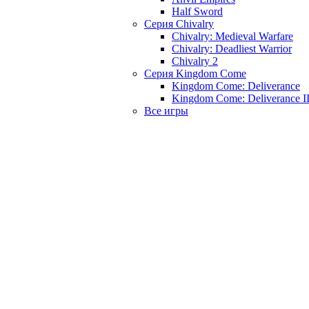
Half Sword
Серия Chivalry
Chivalry: Medieval Warfare
Chivalry: Deadliest Warrior
Chivalry 2
Серия Kingdom Come
Kingdom Come: Deliverance
Kingdom Come: Deliverance I
Все игры