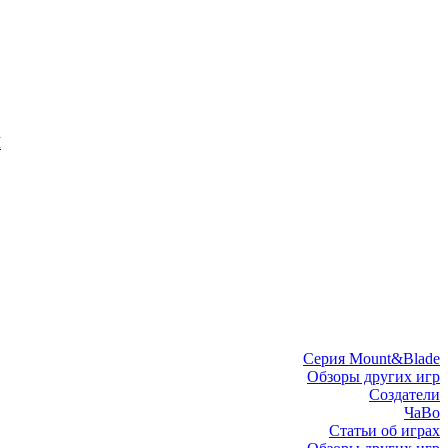
I
Серия Mount&Blade
Обзоры других игр
Создатели
ЧаВо
Статьи об играх