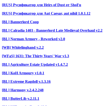
[RUS] Русификатор для Heirs of Dust от ShoFu
[RUS] Русификатор для Aut Caesar, aut nihil 1.0.1.12
[BL] Bannerlord Coop
[BL] Calradia 1403 - Bannerlord Late Medieval Overhaul v2.2
[BL] Norman Armory - Reworked v2.0
[WB] Whitelinghand v.2.2
[WFaS] 1631: The Thirty Years' War v1.3
[BL] Agriculture Estate Updated v1.4.7.2
[BL] KoH Armoury v1.0.1
[BL] Extreme Ragdoll v.1.3.16
[BL] Harmony v.2.4.2.248
[BL] ButterLib v.2.11.1