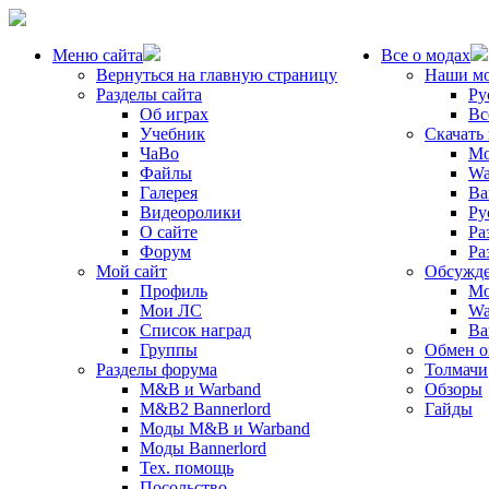
Меню сайта
Все о модах
Вернуться на главную страницу
Наши м
Разделы сайта
Ру
Об играх
Вс
Учебник
Скачать
ЧаВо
Mo
Файлы
Wa
Галерея
Ba
Видеоролики
Ру
О сайте
Ра
Форум
Ра
Мой сайт
Обсужде
Профиль
Mo
Мои ЛС
Wa
Список наград
Ba
Группы
Обмен 
Разделы форума
Толмачи
M&B и Warband
Обзоры
M&B2 Bannerlord
Гайды
Моды M&B и Warband
Моды Bannerlord
Тех. помощь
Посольство