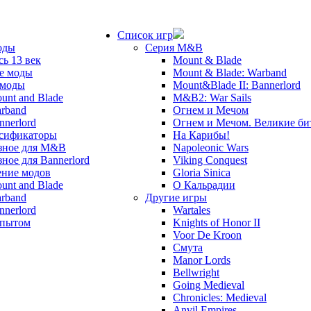
Список игр
оды
Серия M&B
сь 13 век
Mount & Blade
е моды
Mount & Blade: Warband
 моды
Mount&Blade II: Bannerlord
unt and Blade
M&B2: War Sails
rband
Огнем и Мечом
nnerlord
Огнем и Мечом. Великие б
сификаторы
На Карибы!
зное для M&B
Napoleonic Wars
зное для Bannerlord
Viking Conquest
ние модов
Gloria Sinica
unt and Blade
О Кальрадии
rband
Другие игры
nnerlord
Wartales
опытом
Knights of Honor II
Voor De Kroon
Смута
Manor Lords
Bellwright
Going Medieval
Chronicles: Medieval
Anvil Empires