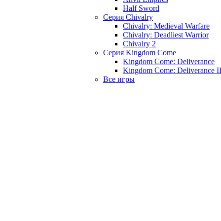
Half Sword
Серия Chivalry
Chivalry: Medieval Warfare
Chivalry: Deadliest Warrior
Chivalry 2
Серия Kingdom Come
Kingdom Come: Deliverance
Kingdom Come: Deliverance I
Все игры