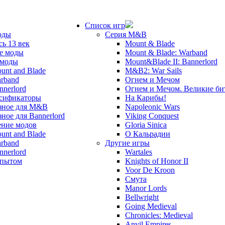
Список игр
оды
Серия M&B
сь 13 век
Mount & Blade
е моды
Mount & Blade: Warband
 моды
Mount&Blade II: Bannerlord
unt and Blade
M&B2: War Sails
rband
Огнем и Мечом
nnerlord
Огнем и Мечом. Великие б
сификаторы
На Карибы!
зное для M&B
Napoleonic Wars
зное для Bannerlord
Viking Conquest
ние модов
Gloria Sinica
unt and Blade
О Кальрадии
rband
Другие игры
nnerlord
Wartales
опытом
Knights of Honor II
Voor De Kroon
Смута
Manor Lords
Bellwright
Going Medieval
Chronicles: Medieval
Anvil Empires