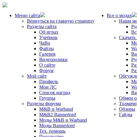
Меню сайта
Все о модах
Вернуться на главную страницу
Наши м
Разделы сайта
Ру
Об играх
Вс
Учебник
Скачать
ЧаВо
Mo
Файлы
Wa
Галерея
Ba
Видеоролики
Ру
О сайте
Ра
Форум
Ра
Мой сайт
Обсужде
Профиль
Mo
Мои ЛС
Wa
Список наград
Ba
Группы
Обмен 
Разделы форума
Толмачи
M&B и Warband
Обзоры
M&B2 Bannerlord
Гайды
Моды M&B и Warband
Моды Bannerlord
Тех. помощь
Посольство