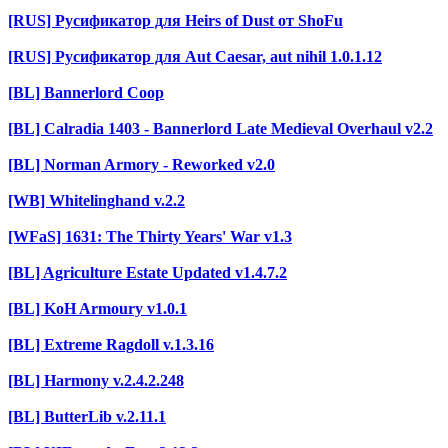
[RUS] Русификатор для Heirs of Dust от ShoFu
[RUS] Русификатор для Aut Caesar, aut nihil 1.0.1.12
[BL] Bannerlord Coop
[BL] Calradia 1403 - Bannerlord Late Medieval Overhaul v2.2
[BL] Norman Armory - Reworked v2.0
[WB] Whitelinghand v.2.2
[WFaS] 1631: The Thirty Years' War v1.3
[BL] Agriculture Estate Updated v1.4.7.2
[BL] KoH Armoury v1.0.1
[BL] Extreme Ragdoll v.1.3.16
[BL] Harmony v.2.4.2.248
[BL] ButterLib v.2.11.1