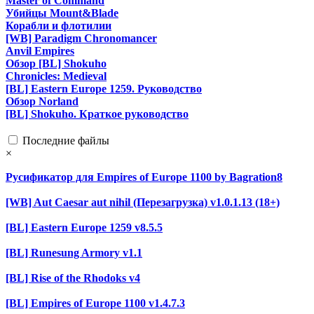
Master of Command
Убийцы Mount&Blade
Корабли и флотилии
[WB] Paradigm Chronomancer
Anvil Empires
Обзор [BL] Shokuho
Chronicles: Medieval
[BL] Eastern Europe 1259. Руководство
Обзор Norland
[BL] Shokuho. Краткое руководство
Последние файлы
×
Русификатор для Empires of Europe 1100 by Bagration8
[WB] Aut Caesar aut nihil (Перезагрузка) v1.0.1.13 (18+)
[BL] Eastern Europe 1259 v8.5.5
[BL] Runesung Armory v1.1
[BL] Rise of the Rhodoks v4
[BL] Empires of Europe 1100 v1.4.7.3