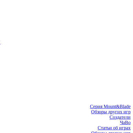
I
Серия Mount&Blade
Обзоры других игр
Создатели
ЧаВо
Статьи об играх