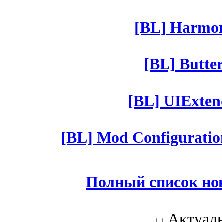
[BL] Harmony
[BL] Butter
[BL] UIExtend
[BL] Mod Configuratio
Полный список но
Актуаль