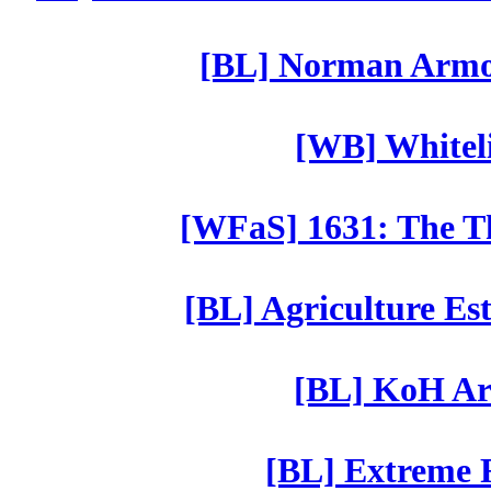
[BL] Norman Armor
[WB] Whiteli
[WFaS] 1631: The Th
[BL] Agriculture Est
[BL] KoH Ar
[BL] Extreme R