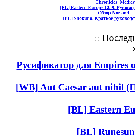
Chronicles: Mediev
[BL] Eastern Europe 1259. Руково
Обзор Norland
[BL] Shokuho. Краткое руководс
Послед
Русификатор для Empires of
[WB] Aut Caesar aut nihil (П
[BL] Eastern Eu
[BL] Runesun