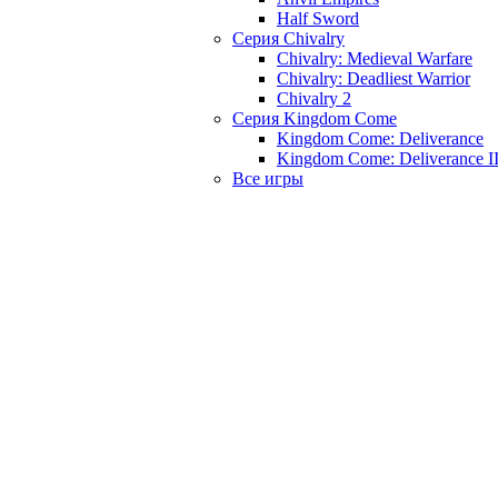
Half Sword
Серия Chivalry
Chivalry: Medieval Warfare
Chivalry: Deadliest Warrior
Chivalry 2
Серия Kingdom Come
Kingdom Come: Deliverance
Kingdom Come: Deliverance I
Все игры