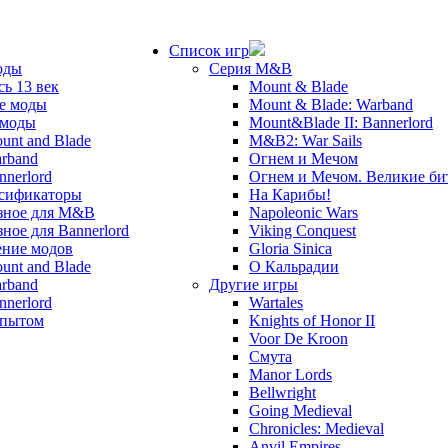
Список игр
оды
Серия M&B
сь 13 век
Mount & Blade
е моды
Mount & Blade: Warband
 моды
Mount&Blade II: Bannerlord
unt and Blade
M&B2: War Sails
rband
Огнем и Мечом
nnerlord
Огнем и Мечом. Великие б
сификаторы
На Карибы!
зное для M&B
Napoleonic Wars
зное для Bannerlord
Viking Conquest
ние модов
Gloria Sinica
unt and Blade
О Кальрадии
rband
Другие игры
nnerlord
Wartales
опытом
Knights of Honor II
Voor De Kroon
Смута
Manor Lords
Bellwright
Going Medieval
Chronicles: Medieval
Anvil Empires