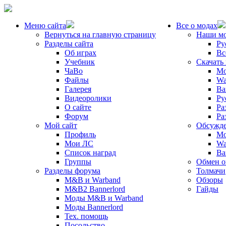
Меню сайта
Все о модах
Вернуться на главную страницу
Наши м
Разделы сайта
Ру
Об играх
Вс
Учебник
Скачать
ЧаВо
Mo
Файлы
Wa
Галерея
Ba
Видеоролики
Ру
О сайте
Ра
Форум
Ра
Мой сайт
Обсужде
Профиль
Mo
Мои ЛС
Wa
Список наград
Ba
Группы
Обмен 
Разделы форума
Толмачи
M&B и Warband
Обзоры
M&B2 Bannerlord
Гайды
Моды M&B и Warband
Моды Bannerlord
Тех. помощь
Посольство