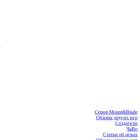
I
Серия Mount&Blade
Обзоры других игр
Создатели
ЧаВо
Статьи об играх