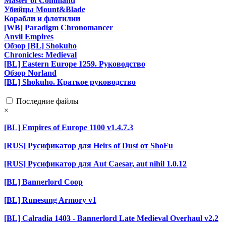
Master of Command
Убийцы Mount&Blade
Корабли и флотилии
[WB] Paradigm Chronomancer
Anvil Empires
Обзор [BL] Shokuho
Chronicles: Medieval
[BL] Eastern Europe 1259. Руководство
Обзор Norland
[BL] Shokuho. Краткое руководство
Последние файлы
×
[BL] Empires of Europe 1100 v1.4.7.3
[RUS] Русификатор для Heirs of Dust от ShoFu
[RUS] Русификатор для Aut Caesar, aut nihil 1.0.12
[BL] Bannerlord Coop
[BL] Runesung Armory v1
[BL] Calradia 1403 - Bannerlord Late Medieval Overhaul v2.2