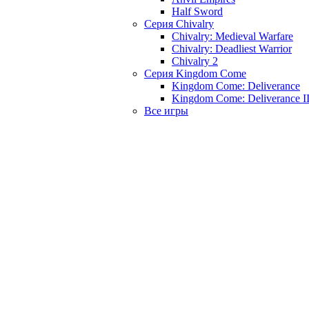
Half Sword
Серия Chivalry
Chivalry: Medieval Warfare
Chivalry: Deadliest Warrior
Chivalry 2
Серия Kingdom Come
Kingdom Come: Deliverance
Kingdom Come: Deliverance I
Все игры