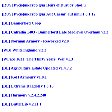
[RUS] Русификатор для Heirs of Dust от ShoFu
[RUS] Русификатор для Aut Caesar, aut nihil 1.0.1.12
[BL] Bannerlord Coop
[BL] Calradia 1403 - Bannerlord Late Medieval Overhaul v2.2
[BL] Norman Armory - Reworked v2.0
[WB] Whitelinghand v.2.2
[WFaS] 1631: The Thirty Years' War v1.3
[BL] Agriculture Estate Updated v1.4.7.2
[BL] KoH Armoury v1.0.1
[BL] Extreme Ragdoll v.1.3.16
[BL] Harmony v.2.4.2.248
[BL] ButterLib v.2.11.1