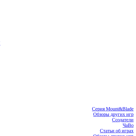
I
Серия Mount&Blade
Обзоры других игр
Создатели
ЧаВо
Статьи об играх