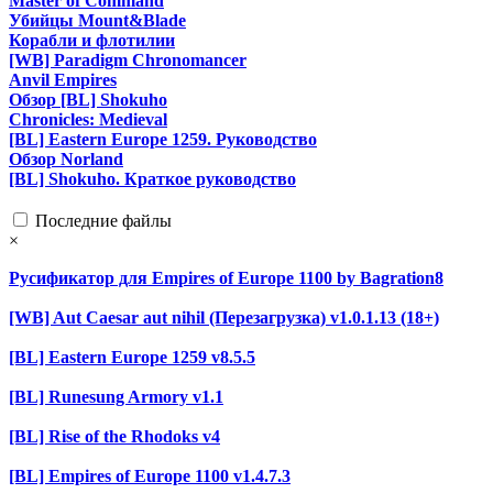
Master of Command
Убийцы Mount&Blade
Корабли и флотилии
[WB] Paradigm Chronomancer
Anvil Empires
Обзор [BL] Shokuho
Chronicles: Medieval
[BL] Eastern Europe 1259. Руководство
Обзор Norland
[BL] Shokuho. Краткое руководство
Последние файлы
×
Русификатор для Empires of Europe 1100 by Bagration8
[WB] Aut Caesar aut nihil (Перезагрузка) v1.0.1.13 (18+)
[BL] Eastern Europe 1259 v8.5.5
[BL] Runesung Armory v1.1
[BL] Rise of the Rhodoks v4
[BL] Empires of Europe 1100 v1.4.7.3