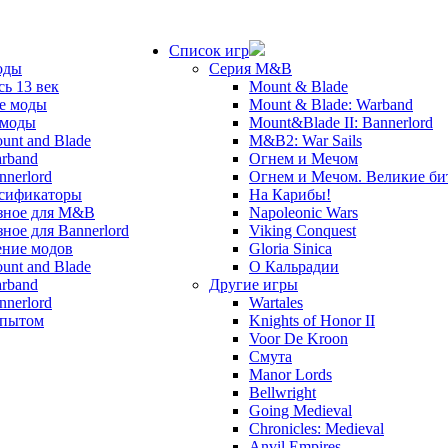
Список игр
оды
Серия M&B
сь 13 век
Mount & Blade
е моды
Mount & Blade: Warband
 моды
Mount&Blade II: Bannerlord
unt and Blade
M&B2: War Sails
rband
Огнем и Мечом
nnerlord
Огнем и Мечом. Великие б
сификаторы
На Карибы!
зное для M&B
Napoleonic Wars
зное для Bannerlord
Viking Conquest
ние модов
Gloria Sinica
unt and Blade
О Кальрадии
rband
Другие игры
nnerlord
Wartales
опытом
Knights of Honor II
Voor De Kroon
Смута
Manor Lords
Bellwright
Going Medieval
Chronicles: Medieval
Anvil Empires