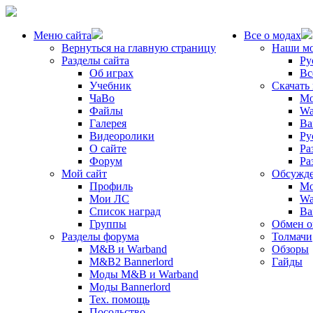
Меню сайта
Все о модах
Вернуться на главную страницу
Наши м
Разделы сайта
Ру
Об играх
Вс
Учебник
Скачать
ЧаВо
Mo
Файлы
Wa
Галерея
Ba
Видеоролики
Ру
О сайте
Ра
Форум
Ра
Мой сайт
Обсужде
Профиль
Mo
Мои ЛС
Wa
Список наград
Ba
Группы
Обмен 
Разделы форума
Толмачи
M&B и Warband
Обзоры
M&B2 Bannerlord
Гайды
Моды M&B и Warband
Моды Bannerlord
Тех. помощь
Посольство