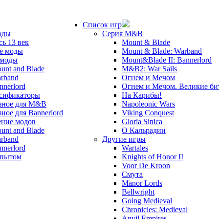
Список игр
оды
Серия M&B
сь 13 век
Mount & Blade
е моды
Mount & Blade: Warband
 моды
Mount&Blade II: Bannerlord
unt and Blade
M&B2: War Sails
rband
Огнем и Мечом
nnerlord
Огнем и Мечом. Великие б
сификаторы
На Карибы!
зное для M&B
Napoleonic Wars
зное для Bannerlord
Viking Conquest
ние модов
Gloria Sinica
unt and Blade
О Кальрадии
rband
Другие игры
nnerlord
Wartales
опытом
Knights of Honor II
Voor De Kroon
Смута
Manor Lords
Bellwright
Going Medieval
Chronicles: Medieval
Anvil Empires