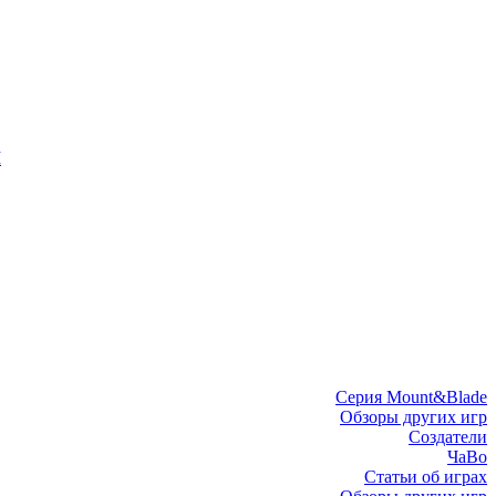
I
Серия Mount&Blade
Обзоры других игр
Создатели
ЧаВо
Статьи об играх