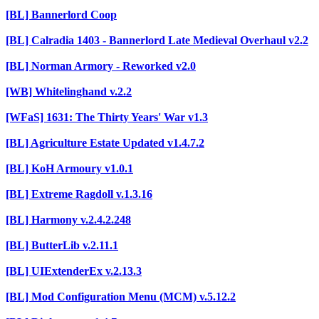
[BL] Bannerlord Coop
[BL] Calradia 1403 - Bannerlord Late Medieval Overhaul v2.2
[BL] Norman Armory - Reworked v2.0
[WB] Whitelinghand v.2.2
[WFaS] 1631: The Thirty Years' War v1.3
[BL] Agriculture Estate Updated v1.4.7.2
[BL] KoH Armoury v1.0.1
[BL] Extreme Ragdoll v.1.3.16
[BL] Harmony v.2.4.2.248
[BL] ButterLib v.2.11.1
[BL] UIExtenderEx v.2.13.3
[BL] Mod Configuration Menu (MCM) v.5.12.2