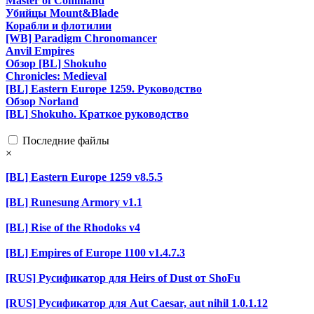
Master of Command
Убийцы Mount&Blade
Корабли и флотилии
[WB] Paradigm Chronomancer
Anvil Empires
Обзор [BL] Shokuho
Chronicles: Medieval
[BL] Eastern Europe 1259. Руководство
Обзор Norland
[BL] Shokuho. Краткое руководство
Последние файлы
×
[BL] Eastern Europe 1259 v8.5.5
[BL] Runesung Armory v1.1
[BL] Rise of the Rhodoks v4
[BL] Empires of Europe 1100 v1.4.7.3
[RUS] Русификатор для Heirs of Dust от ShoFu
[RUS] Русификатор для Aut Caesar, aut nihil 1.0.1.12