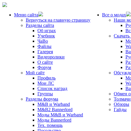
Меню сайта
Все о модах
Вернуться на главную страницу
Наши м
Разделы сайта
Ру
Об играх
Вс
Учебник
Скачать
ЧаВо
Mo
Файлы
Wa
Галерея
Ba
Видеоролики
Ру
О сайте
Ра
Форум
Ра
Мой сайт
Обсужде
Профиль
Mo
Мои ЛС
Wa
Список наград
Ba
Группы
Обмен 
Разделы форума
Толмачи
M&B и Warband
Обзоры
M&B2 Bannerlord
Гайды
Моды M&B и Warband
Моды Bannerlord
Тех. помощь
Посольство