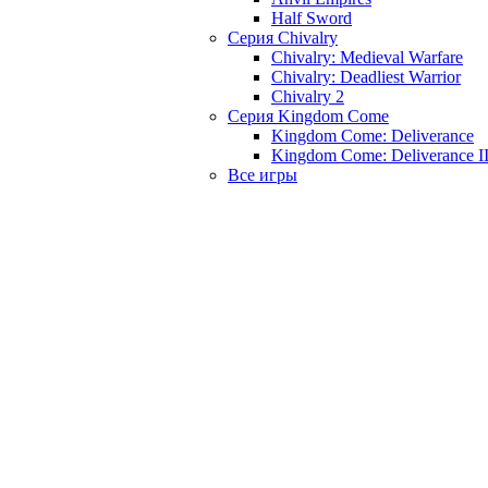
Half Sword
Серия Chivalry
Chivalry: Medieval Warfare
Chivalry: Deadliest Warrior
Chivalry 2
Серия Kingdom Come
Kingdom Come: Deliverance
Kingdom Come: Deliverance I
Все игры