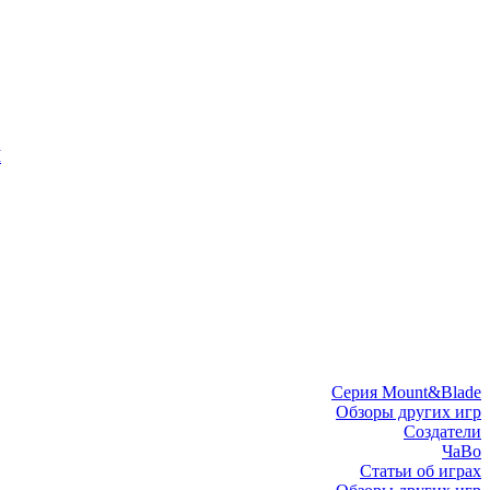
I
Серия Mount&Blade
Обзоры других игр
Создатели
ЧаВо
Статьи об играх