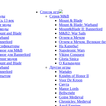
Список игр
оды
Серия M&B
сь 13 век
Mount & Blade
е моды
Mount & Blade: Warband
 моды
Mount&Blade II: Bannerlord
unt and Blade
M&B2: War Sails
rband
Огнем и Мечом
nnerlord
Огнем и Мечом. Великие б
сификаторы
На Карибы!
зное для M&B
Napoleonic Wars
зное для Bannerlord
Viking Conquest
ние модов
Gloria Sinica
unt and Blade
О Кальрадии
rband
Другие игры
nnerlord
Wartales
опытом
Knights of Honor II
Voor De Kroon
Смута
Manor Lords
Bellwright
Going Medieval
Chronicles: Medieval
Anvil Empires