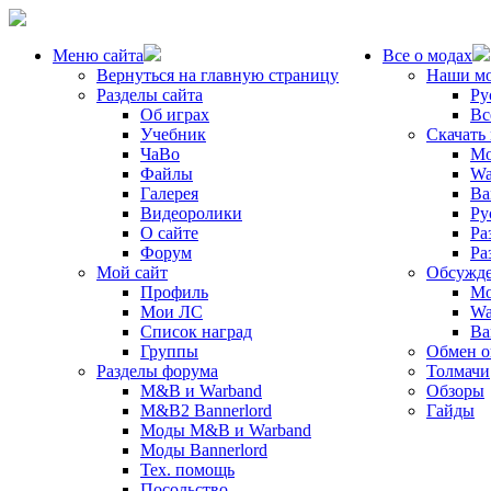
Меню сайта
Все о модах
Вернуться на главную страницу
Наши м
Разделы сайта
Ру
Об играх
Вс
Учебник
Скачать
ЧаВо
Mo
Файлы
Wa
Галерея
Ba
Видеоролики
Ру
О сайте
Ра
Форум
Ра
Мой сайт
Обсужде
Профиль
Mo
Мои ЛС
Wa
Список наград
Ba
Группы
Обмен 
Разделы форума
Толмачи
M&B и Warband
Обзоры
M&B2 Bannerlord
Гайды
Моды M&B и Warband
Моды Bannerlord
Тех. помощь
Посольство