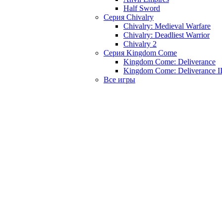
Half Sword
Серия Chivalry
Chivalry: Medieval Warfare
Chivalry: Deadliest Warrior
Chivalry 2
Серия Kingdom Come
Kingdom Come: Deliverance
Kingdom Come: Deliverance I
Все игры