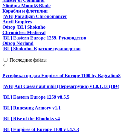
Master of Command
Убийцы Mount&Blade
Корабли и флотилии
[WB] Paradigm Chronomancer
Anvil Empires
Обзор [BL] Shokuho
Chronicles: Medieval
[BL] Eastern Europe 1259. Руководство
Обзор Norland
[BL] Shokuho. Краткое руководство
Последние файлы
×
Русификатор для Empires of Europe 1100 by Bagration8
[WB] Aut Caesar aut nihil (Перезагрузка) v1.0.1.13 (18+)
[BL] Eastern Europe 1259 v8.5.5
[BL] Runesung Armory v1.1
[BL] Rise of the Rhodoks v4
[BL] Empires of Europe 1100 v1.4.7.3