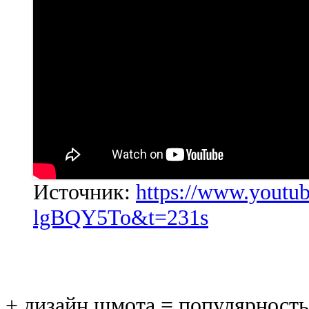
Источник:
https://www.yout
lgBQY5To&t=231s
+ дизайн шмота = популярность