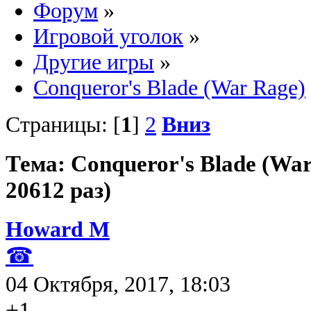
Форум
»
Игровой уголок
»
Другие игры
»
Conqueror's Blade (War Rage)
Страницы: [
1
]
2
Вниз
Тема: Conqueror's Blade (Wa
20612 раз)
Howard M
☎
04 Октября, 2017, 18:03
+1