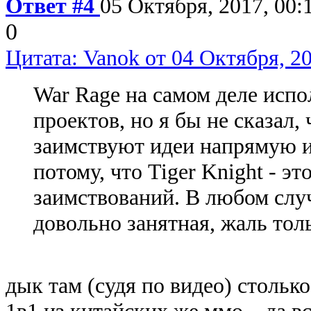
Ответ #4
05 Октября, 2017, 00:
0
Цитата: Vanok от 04 Октября, 20
War Rage на самом деле испо
проектов, но я бы не сказал,
заимствуют идеи напрямую из
потому, что Tiger Knight - э
заимствований. В любом слу
довольно занятная, жаль толь
дык там (судя по видео) столько
1в1 из китайских же ммо... да 