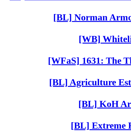
[BL] Norman Armor
[WB] Whiteli
[WFaS] 1631: The Th
[BL] Agriculture Est
[BL] KoH Ar
[BL] Extreme R