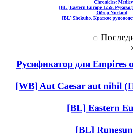
Chronicles: Mediev
[BL] Eastern Europe 1259. Руково
Обзор Norland
[BL] Shokuho. Краткое руководс
Послед
Русификатор для Empires of
[WB] Aut Caesar aut nihil (П
[BL] Eastern Eu
[BL] Runesun