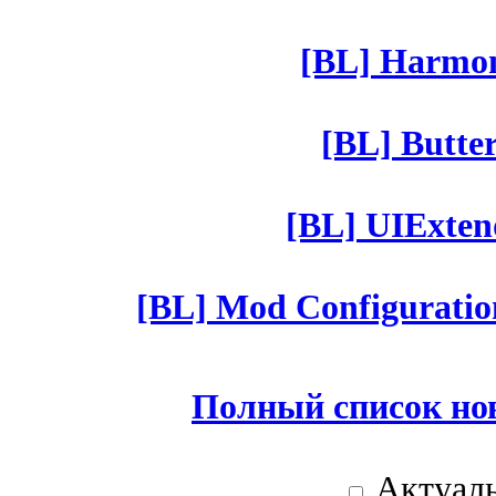
[BL] Harmony
[BL] Butter
[BL] UIExtend
[BL] Mod Configuratio
Полный список но
Актуаль