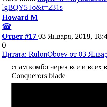
lgBQY5To&t=231s
Howard M
☎
Ответ #17
03 Января, 2018, 18:
0
Цитата: RulonOboev от 03 Январ
спам комбо через все и всех в
Conquerors blade