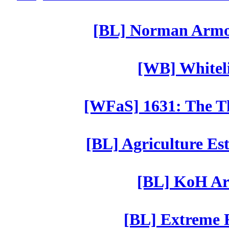
[BL] Norman Armor
[WB] Whiteli
[WFaS] 1631: The Th
[BL] Agriculture Est
[BL] KoH Ar
[BL] Extreme R