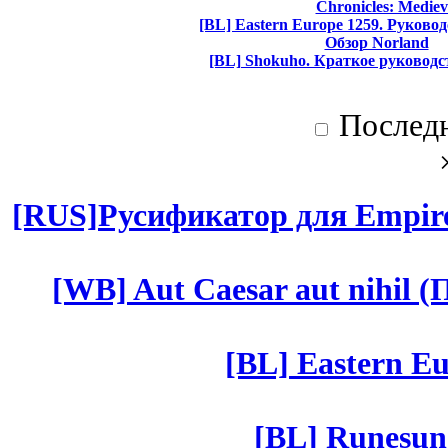
Chronicles: Mediev
[BL] Eastern Europe 1259. Руково
Обзор Norland
[BL] Shokuho. Краткое руководс
Послед
[RUS]Русификатор для Empires
[WB] Aut Caesar aut nihil (П
[BL] Eastern Eu
[BL] Runesun