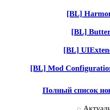
[BL] Harmony
[BL] Butter
[BL] UIExtend
[BL] Mod Configuratio
Полный список но
Актуаль