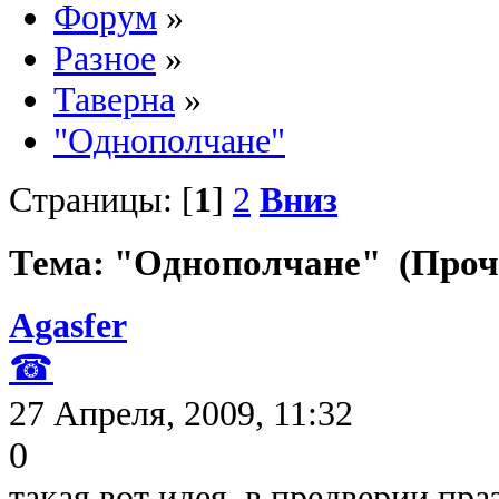
Форум
»
Разное
»
Таверна
»
"Однополчане"
Страницы: [
1
]
2
Вниз
Тема: "Однополчане" (Прочи
Agasfer
☎
27 Апреля, 2009, 11:32
0
такая вот идея в предверии праз