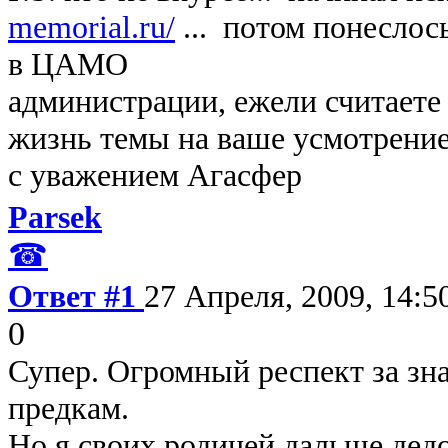
memorial.ru/
... потом понеслось
в ЦАМО
администрации, ежели считаете 
жизнь темы на ваше усмотрение.
с уважением Агасфер
Parsek
☎
Ответ #1
27 Апреля, 2009, 14:5
0
Супер. Огромный респект за зн
предкам.
Но я своих родичей дальше дедо