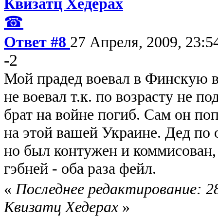
Квизатц Хедерах
☎
Ответ #8
27 Апреля, 2009, 23:5
-2
Мой прадед воевал в Финскую в
не воевал т.к. по возрасту не по
брат на войне погиб. Сам он по
на этой вашей Украине. Дед по о
но был контужен и коммисован,
гэбней - оба раза фейл.
«
Последнее редактирование: 28
Квизатц Хедерах
»