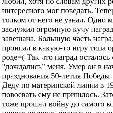
любил, хотя по словам других р
интересного мог поведать. Тепе
толком от него не узнал. Одно м
заслужил огромную кучу наград, 
завешана. Большую часть награ
проипал в какую-то игру типа о
роде=( Так что наград осталось 
"дождались" меня. Умер он в нач
празднования 50-летия Победы.
Деду по материнской линии в 19
повоевать ему не пришлось. Зато
тоже прошел войну до самого ко
ничего не знаю, поскольку он у