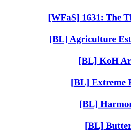
[WFaS] 1631: The Th
[BL] Agriculture Est
[BL] KoH Ar
[BL] Extreme R
[BL] Harmony
[BL] Butter