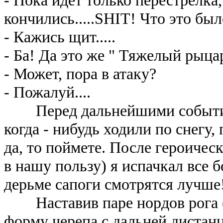
кончились.....SHIT! Что это был
- Кажись щит.....
- Ба! Да это же " Тяжелый рыца
- Может, пора в атаку?
- Пожалуй....
Перед дальнейшими событиями
когда - нибудь ходили по снегу,
да, то поймете. После героическ
в нашу пользу) я испачкал все б
дерьме сапоги смотрятся лучше
Наставив паре нордов рога ( 
форму черепа с дальней дистанц