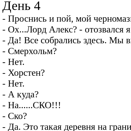
День 4
- Проснись и пой, мой черномаз
- Ох...Лорд Алекс? - отозвался я
- Да! Все собрались здесь. Мы в
- Смерхольм?
- Нет.
- Хорстен?
- Нет.
- А куда?
- На......СКО!!!
- Ско?
- Да. Это такая деревня на гран