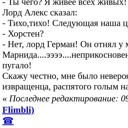
- Ты чего? Я живее всех живых!
Лорд Алекс сказал:
- Тихо,тихо! Следующая наша це
- Хорстен?
- Нет, лорд Герман! Он отнял у
Марнида....ээээ....неприкоснове
пугало!
Скажу честно, мне было невероя
извращенца, распятого голым на 
«
Последнее редактирование: 09
Flimbli)
☎