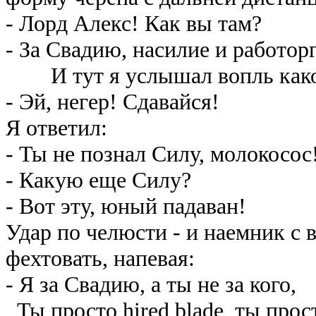
- Лорд Алекс! Как вы там?
- За Свадию, насилие и работорг
И тут я услышал вопль каког
- Эй, негер! Сдавайся!
Я ответил:
- Ты не познал Силу, молокосос
- Какую еще Силу?
- Вот эту, юный падаван!
Удар по челюсти - и наемник с 
фехтовать, напевая:
- Я за Свадию, а ты не за кого,
Ты просто hired blade, ты прос