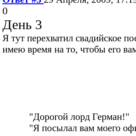
0
День 3
Я тут перехватил свадийское по
имею время на то, чтобы его ва
Re: Мужика 
От: alex_the
Кому: tri_
"Дорогой лорд Герман!"
"Я посылал вам моего офиц