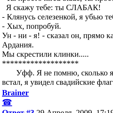
Я скажу тебе: ты СЛАБАК!
- Клянусь селезенкой, я убью те
- Хых, попробуй.
Ун - ни - я! - сказал он, прямо
Ардания.
Мы скрестили клинки.....
*******************
Уфф. Я не помню, сколько я ле
встал, я увидел свадийские фл
Brainer
☎
Ответ #3
29 Апреля, 2009, 17:1