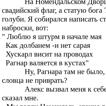
На Номендальском Дворце И
свадийский флаг, а статую бога
голуби. Я собирался написать ст
наброски, вот:
" Люблю я штурм в начале мая
Как долбанем -и нет сарая
Хускарл висит на проводах
Рагнар валяется в кустах"
Ну, Рагнара там не было, но
словца не приврать?
Алекс вызвал меня к себе б
сказал мне.