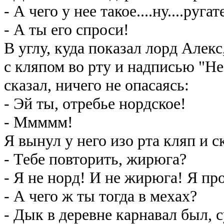
- А чего у нее такое....ну....ру
- А ты его спроси!
В углу, куда показал лорд Алек
с кляпом во рту и надписью "Не
сказал, ничего не опасаясь:
- Эй ты, отребье нордское!
- Ммммм!
Я вынул у него изо рта кляп и с
- Тебе повторить, жирюга?
- Я не норд! И не жирюга! Я пр
- А чего ж ты тогда в мехах?
- Дык в деревне карнавал был, с