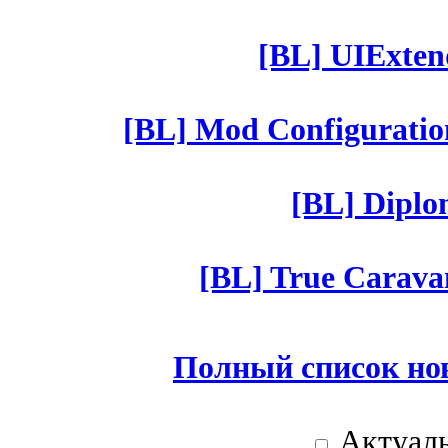
[BL] UIExtend
[BL] Mod Configuratio
[BL] Diplom
[BL] True Caravan
Полный список но
Актуаль