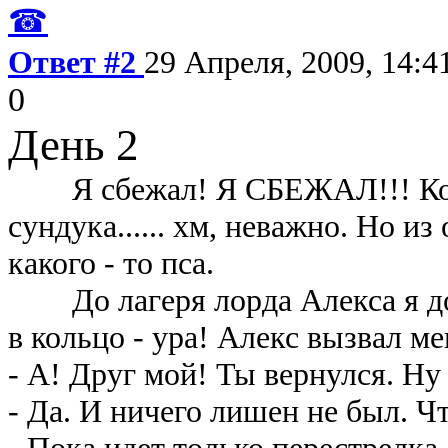
☎
Ответ #2
29 Апреля, 2009, 14:4
0
День 2
Я сбежал! Я СБЕЖАЛ!!! Когда
сундука...... хм, неважно. Но из
какого - то пса.
До лагеря лорда Алекса я доб
в кольцо - ура! Алекс вызвал ме
- А! Друг мой! Ты вернулся. Ну
- Да. И ничего лишен не был. Ч
- Пока идет только перестрелка