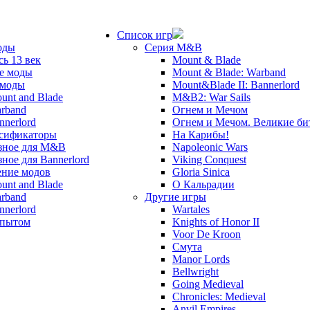
Список игр
оды
Серия M&B
сь 13 век
Mount & Blade
е моды
Mount & Blade: Warband
 моды
Mount&Blade II: Bannerlord
unt and Blade
M&B2: War Sails
rband
Огнем и Мечом
nnerlord
Огнем и Мечом. Великие б
сификаторы
На Карибы!
зное для M&B
Napoleonic Wars
зное для Bannerlord
Viking Conquest
ние модов
Gloria Sinica
unt and Blade
О Кальрадии
rband
Другие игры
nnerlord
Wartales
опытом
Knights of Honor II
Voor De Kroon
Смута
Manor Lords
Bellwright
Going Medieval
Chronicles: Medieval
Anvil Empires