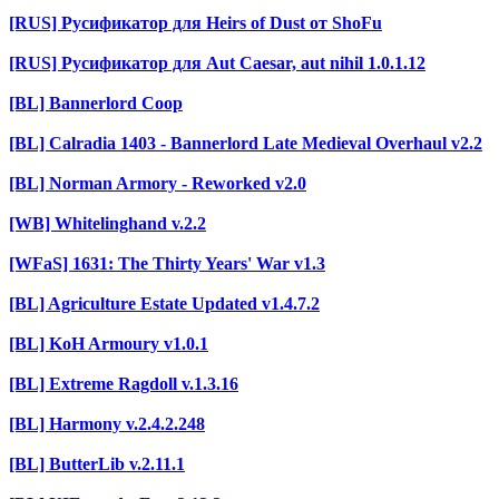
[RUS] Русификатор для Heirs of Dust от ShoFu
[RUS] Русификатор для Aut Caesar, aut nihil 1.0.1.12
[BL] Bannerlord Coop
[BL] Calradia 1403 - Bannerlord Late Medieval Overhaul v2.2
[BL] Norman Armory - Reworked v2.0
[WB] Whitelinghand v.2.2
[WFaS] 1631: The Thirty Years' War v1.3
[BL] Agriculture Estate Updated v1.4.7.2
[BL] KoH Armoury v1.0.1
[BL] Extreme Ragdoll v.1.3.16
[BL] Harmony v.2.4.2.248
[BL] ButterLib v.2.11.1