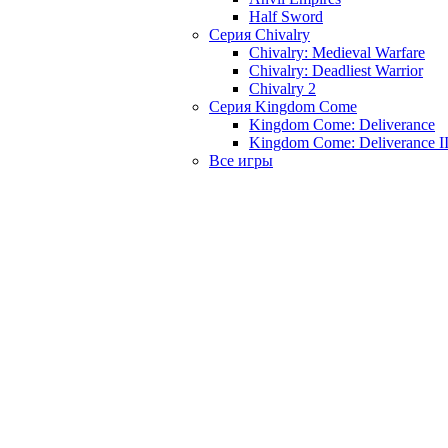
Half Sword
Серия Chivalry
Chivalry: Medieval Warfare
Chivalry: Deadliest Warrior
Chivalry 2
Серия Kingdom Come
Kingdom Come: Deliverance
Kingdom Come: Deliverance I
Все игры