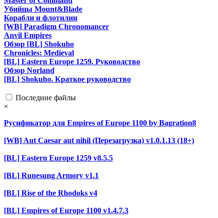
Master of Command
Убийцы Mount&Blade
Корабли и флотилии
[WB] Paradigm Chronomancer
Anvil Empires
Обзор [BL] Shokuho
Chronicles: Medieval
[BL] Eastern Europe 1259. Руководство
Обзор Norland
[BL] Shokuho. Краткое руководство
Последние файлы
×
Русификатор для Empires of Europe 1100 by Bagration8
[WB] Aut Caesar aut nihil (Перезагрузка) v1.0.1.13 (18+)
[BL] Eastern Europe 1259 v8.5.5
[BL] Runesung Armory v1.1
[BL] Rise of the Rhodoks v4
[BL] Empires of Europe 1100 v1.4.7.3