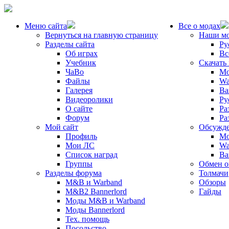
Меню сайта
Все о модах
Вернуться на главную страницу
Наши м
Разделы сайта
Ру
Об играх
Вс
Учебник
Скачать
ЧаВо
Mo
Файлы
Wa
Галерея
Ba
Видеоролики
Ру
О сайте
Ра
Форум
Ра
Мой сайт
Обсужде
Профиль
Mo
Мои ЛС
Wa
Список наград
Ba
Группы
Обмен 
Разделы форума
Толмачи
M&B и Warband
Обзоры
M&B2 Bannerlord
Гайды
Моды M&B и Warband
Моды Bannerlord
Тех. помощь
Посольство