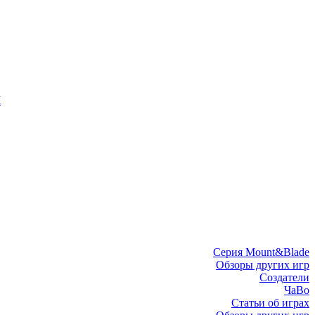
I
Серия Mount&Blade
Обзоры других игр
Создатели
ЧаВо
Статьи об играх