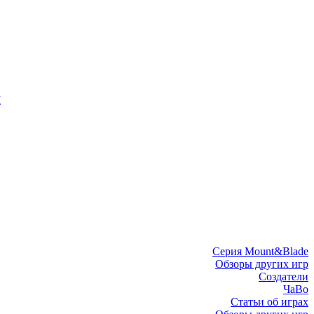
I
Серия Mount&Blade
Обзоры других игр
Создатели
ЧаВо
Статьи об играх