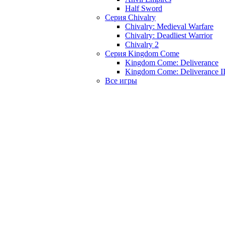
Half Sword
Серия Chivalry
Chivalry: Medieval Warfare
Chivalry: Deadliest Warrior
Chivalry 2
Серия Kingdom Come
Kingdom Come: Deliverance
Kingdom Come: Deliverance I
Все игры