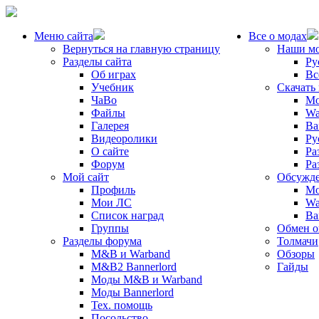
Меню сайта
Все о модах
Вернуться на главную страницу
Наши м
Разделы сайта
Ру
Об играх
Вс
Учебник
Скачать
ЧаВо
Mo
Файлы
Wa
Галерея
Ba
Видеоролики
Ру
О сайте
Ра
Форум
Ра
Мой сайт
Обсужде
Профиль
Mo
Мои ЛС
Wa
Список наград
Ba
Группы
Обмен 
Разделы форума
Толмачи
M&B и Warband
Обзоры
M&B2 Bannerlord
Гайды
Моды M&B и Warband
Моды Bannerlord
Тех. помощь
Посольство