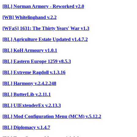
[BL] Norman Armory - Reworked v2.0
[WB] Whitelinghand v.2.2
[WFaS] 1631: The Thirty Years' War v1.3
[BL] Agriculture Estate Updated v1.4.7.2
[BL] KoH Armoury v1.0.1
[BL] Eastern Europe 1259 v8.5.3
[BL] Extreme Ragdoll v.1.3.16
[BL] Harmony v.2.4.2.248
[BL] ButterLib v.2.11.1
[BL] UIExtenderEx v.2.13.3
[BL] Mod Configuration Menu (MCM) v.5.12.2
[BL] Diplomacy v.1.4.7