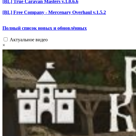
[BL] True Caravan Masters v.1.0.6.6
[BL] Free Company - Mercenary Overhaul v.1.5.2
Полный список новых и обновлённых
Актуальное видео
×