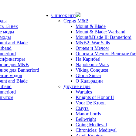
Список игр
оды
Серия M&B
сь 13 век
Mount & Blade
е моды
Mount & Blade: Warband
 моды
Mount&Blade II: Bannerlord
unt and Blade
M&B2: War Sails
rband
Огнем и Мечом
nnerlord
Огнем и Мечом. Великие б
сификаторы
На Карибы!
зное для M&B
Napoleonic Wars
зное для Bannerlord
Viking Conquest
ние модов
Gloria Sinica
unt and Blade
О Кальрадии
rband
Другие игры
nnerlord
Wartales
опытом
Knights of Honor II
Voor De Kroon
Смута
Manor Lords
Bellwright
Going Medieval
Chronicles: Medieval
Anvil Empires