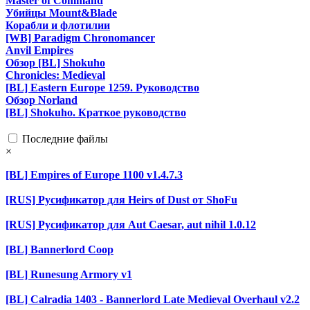
Master of Command
Убийцы Mount&Blade
Корабли и флотилии
[WB] Paradigm Chronomancer
Anvil Empires
Обзор [BL] Shokuho
Chronicles: Medieval
[BL] Eastern Europe 1259. Руководство
Обзор Norland
[BL] Shokuho. Краткое руководство
Последние файлы
×
[BL] Empires of Europe 1100 v1.4.7.3
[RUS] Русификатор для Heirs of Dust от ShoFu
[RUS] Русификатор для Aut Caesar, aut nihil 1.0.12
[BL] Bannerlord Coop
[BL] Runesung Armory v1
[BL] Calradia 1403 - Bannerlord Late Medieval Overhaul v2.2