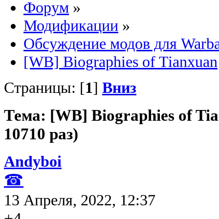
Форум
»
Модификации
»
Обсуждение модов для Warb
[WB] Biographies of Tianxuan
Страницы: [
1
]
Вниз
Тема: [WB] Biographies of T
10710 раз)
Andyboi
☎
13 Апреля, 2022, 12:37
+4