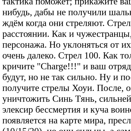
тактика поможет; прикажите ва
нибудь, дабы не получили шаль
ждём когда они стреляют. Стрел
расстоянии. Как и чужестранцы
персонажа. Но уклоняться от их
очень далеко. Стрел 100. Как то
кричите "Charge!!!" и ваш отря
будут, но не так сильно. Ну и п
получите стрелы Хоуи. После, о
уничтожить Синь Тянь, сильней
элексир бессмертия и куча вои
появляется на карте мира, пресл
(10/15/20), но они сильны, а са