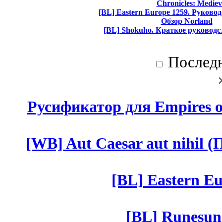
Chronicles: Mediev
[BL] Eastern Europe 1259. Руково
Обзор Norland
[BL] Shokuho. Краткое руководс
Послед
Русификатор для Empires of
[WB] Aut Caesar aut nihil (П
[BL] Eastern Eu
[BL] Runesun