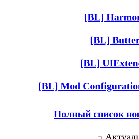
[BL] Harmony
[BL] Butter
[BL] UIExtend
[BL] Mod Configuratio
Полный список но
Актуаль