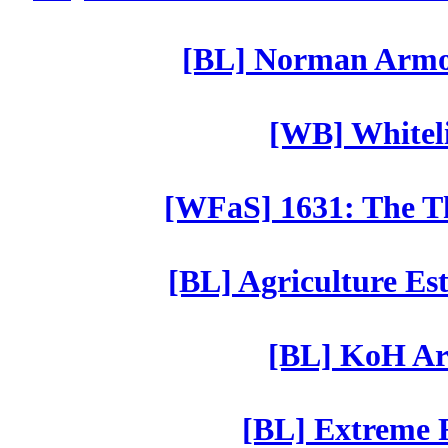
[BL] Norman Armor
[WB] Whiteli
[WFaS] 1631: The Th
[BL] Agriculture Est
[BL] KoH Ar
[BL] Extreme R