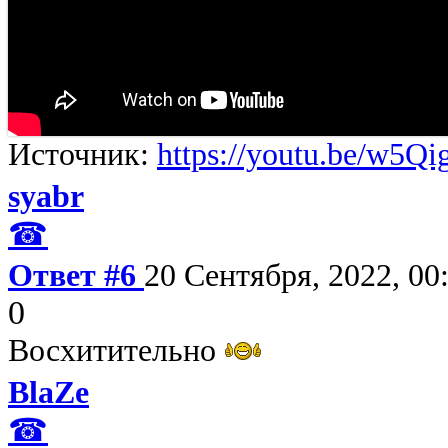
Источник:
https://youtu.be/w5Q
syabr
☎
Ответ #6
20 Сентября, 2022, 00
0
Восхитительно
BlaZe
☎