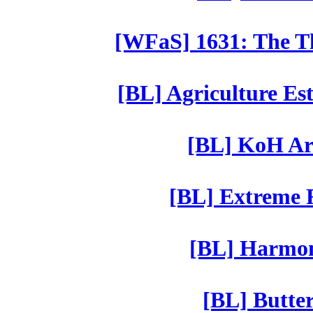
[WFaS] 1631: The Th
[BL] Agriculture Est
[BL] KoH Ar
[BL] Extreme R
[BL] Harmony
[BL] Butter