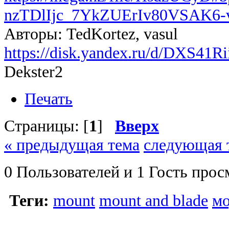
nzTDlIjc_7YkZUErIv80VSAK
Авторы: TedKortez, vasul
https://disk.yandex.ru/d/DXS41R
Dekster2
Печать
Страницы: [
1
]
Вверх
« предыдущая тема
следующая 
0 Пользователей и 1 Гость прос
Теги:
mount
mount and blade
м