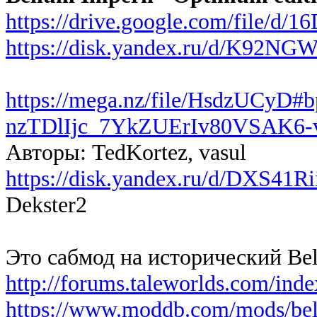
https://drive.google.com/file
https://disk.yandex.ru/d/K92NG
https://mega.nz/file/HsdzUCyD#
nzTDlIjc_7YkZUErIv80VSAK
Авторы: TedKortez, vasul
https://disk.yandex.ru/d/DXS41R
Dekster2
Это сабмод на исторический Bellu
http://forums.taleworlds.com/ind
https://www.moddb.com/mods/bel