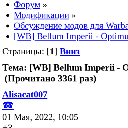
Форум
»
Модификации
»
Обсуждение модов для Warb
[WB] Bellum Imperii - Optimu
Страницы: [
1
]
Вниз
Тема: [WB] Bellum Imperii - 
(Прочитано 3361 раз)
Alisacat007
☎
01 Мая, 2022, 10:05
+3