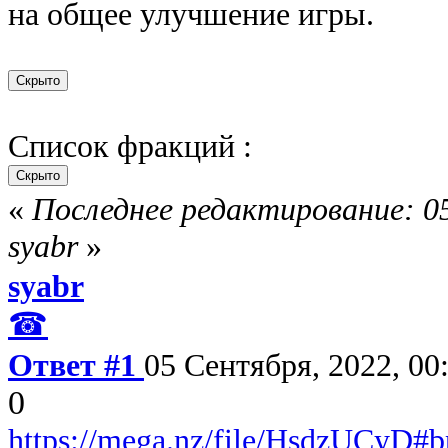
на общее улучшение игры.
Список фракций :
«
Последнее редактирование: 05
syabr
»
syabr
☎
Ответ #1
05 Сентября, 2022, 00
0
https://mega.nz/file/HsdzUCyD#