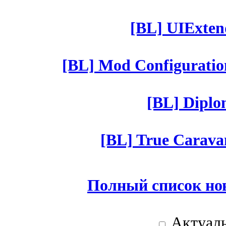
[BL] UIExtend
[BL] Mod Configuratio
[BL] Diplom
[BL] True Caravan
Полный список но
Актуаль