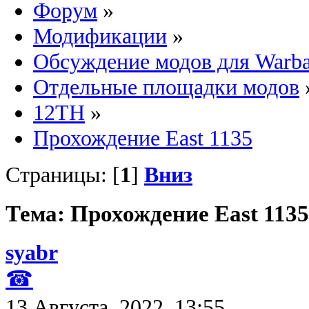
Форум
»
Модификации
»
Обсуждение модов для Warb
Отдельные площадки модов
12TH
»
Прохождение East 1135
Страницы: [
1
]
Вниз
Тема: Прохождение East 1135
syabr
☎
13 Августа, 2022, 13:55