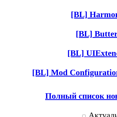
[BL] Harmony
[BL] Butter
[BL] UIExtend
[BL] Mod Configuratio
Полный список но
Актуаль