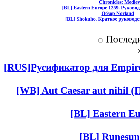
Chronicles: Mediev
[BL] Eastern Europe 1259. Руково
Обзор Norland
[BL] Shokuho. Краткое руководс
Послед
[RUS]Русификатор для Empires
[WB] Aut Caesar aut nihil (П
[BL] Eastern Eu
[BL] Runesun