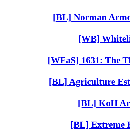
[BL] Norman Armor
[WB] Whiteli
[WFaS] 1631: The Th
[BL] Agriculture Est
[BL] KoH Ar
[BL] Extreme R