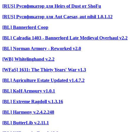
[RUS] Русификатор для Heirs of Dust от ShoFu
[RUS] Русификатор для Aut Caesar, aut nihil 1.0.1.12
[BL] Bannerlord Coop
[BL] Calradia 1403 - Bannerlord Late Medieval Overhaul v2.2
[BL] Norman Armory - Reworked v2.0
[WB] Whitelinghand v.2.2
[WFaS] 1631: The Thirty Years' War v1.3
[BL] Agriculture Estate Updated v1.4.7.2
[BL] KoH Armoury v1.0.1
[BL] Extreme Ragdoll v.1.3.16
[BL] Harmony v.2.4.2.248
[BL] ButterLib v.2.11.1