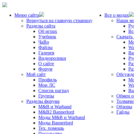
Меню сайта
Все о модах
Вернуться на главную страницу
Наши м
Разделы сайта
Ру
Об играх
Вс
Учебник
Скачать
ЧаВо
Mo
Файлы
Wa
Галерея
Ba
Видеоролики
Ру
О сайте
Ра
Форум
Ра
Мой сайт
Обсужде
Профиль
Mo
Мои ЛС
Wa
Список наград
Ba
Группы
Обмен 
Разделы форума
Толмачи
M&B и Warband
Обзоры
M&B2 Bannerlord
Гайды
Моды M&B и Warband
Моды Bannerlord
Тех. помощь
Посольство