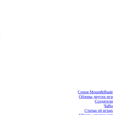
I
Серия Mount&Blade
Обзоры других игр
Создатели
ЧаВо
Статьи об играх