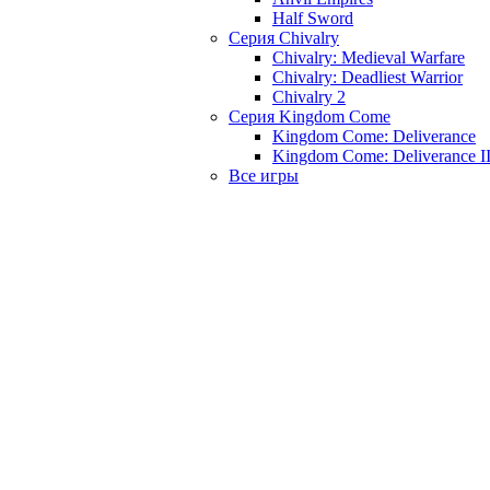
Half Sword
Серия Chivalry
Chivalry: Medieval Warfare
Chivalry: Deadliest Warrior
Chivalry 2
Серия Kingdom Come
Kingdom Come: Deliverance
Kingdom Come: Deliverance I
Все игры