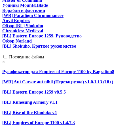
Master of Command
Убийцы Mount&Blade
Корабли и флотилии
[WB] Paradigm Chronomancer
Anvil Empires
Обзор [BL] Shokuho
Chronicles: Medieval
[BL] Eastern Europe 1259. Руководство
Обзор Norland
[BL] Shokuho. Краткое руководство
Последние файлы
×
Русификатор для Empires of Europe 1100 by Bagration8
[WB] Aut Caesar aut nihil (Перезагрузка) v1.0.1.13 (18+)
[BL] Eastern Europe 1259 v8.5.5
[BL] Runesung Armory v1.1
[BL] Rise of the Rhodoks v4
[BL] Empires of Europe 1100 v1.4.7.3