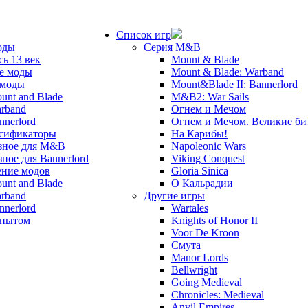
Список игр
оды
Серия M&B
сь 13 век
Mount & Blade
е моды
Mount & Blade: Warband
 моды
Mount&Blade II: Bannerlord
unt and Blade
M&B2: War Sails
rband
Огнем и Мечом
nnerlord
Огнем и Мечом. Великие б
сификаторы
На Карибы!
зное для M&B
Napoleonic Wars
зное для Bannerlord
Viking Conquest
ние модов
Gloria Sinica
unt and Blade
О Кальрадии
rband
Другие игры
nnerlord
Wartales
опытом
Knights of Honor II
Voor De Kroon
Смута
Manor Lords
Bellwright
Going Medieval
Chronicles: Medieval
Anvil Empires