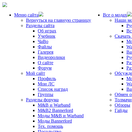
Меню сайта
Все о модах
Вернуться на главную страницу
Наши м
Разделы сайта
Ру
Об играх
Вс
Учебник
Скачать
ЧаВо
Mo
Файлы
Wa
Галерея
Ba
Видеоролики
Ру
О сайте
Ра
Форум
Ра
Мой сайт
Обсужде
Профиль
Mo
Мои ЛС
Wa
Список наград
Ba
Группы
Обмен 
Разделы форума
Толмачи
M&B и Warband
Обзоры
M&B2 Bannerlord
Гайды
Моды M&B и Warband
Моды Bannerlord
Тех. помощь
Посольство