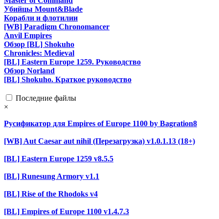
Master of Command
Убийцы Mount&Blade
Корабли и флотилии
[WB] Paradigm Chronomancer
Anvil Empires
Обзор [BL] Shokuho
Chronicles: Medieval
[BL] Eastern Europe 1259. Руководство
Обзор Norland
[BL] Shokuho. Краткое руководство
Последние файлы
×
Русификатор для Empires of Europe 1100 by Bagration8
[WB] Aut Caesar aut nihil (Перезагрузка) v1.0.1.13 (18+)
[BL] Eastern Europe 1259 v8.5.5
[BL] Runesung Armory v1.1
[BL] Rise of the Rhodoks v4
[BL] Empires of Europe 1100 v1.4.7.3