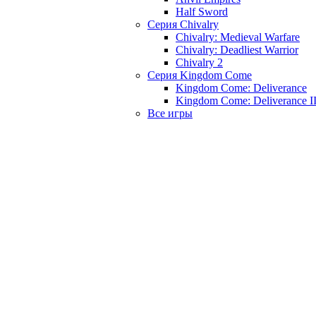
Half Sword
Серия Chivalry
Chivalry: Medieval Warfare
Chivalry: Deadliest Warrior
Chivalry 2
Серия Kingdom Come
Kingdom Come: Deliverance
Kingdom Come: Deliverance I
Все игры