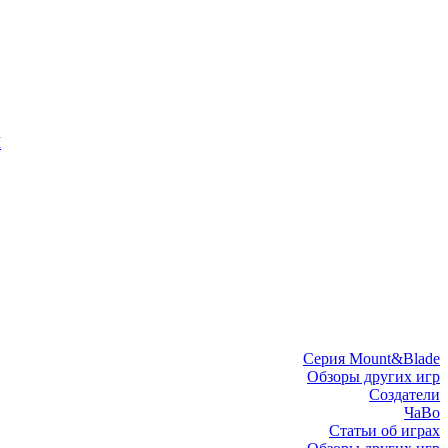
I
Серия Mount&Blade
Обзоры других игр
Создатели
ЧаВо
Статьи об играх