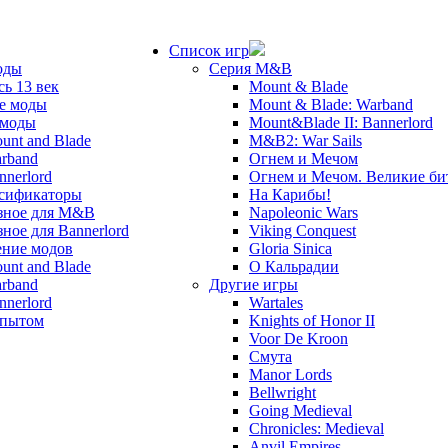
Список игр
оды
Серия M&B
сь 13 век
Mount & Blade
е моды
Mount & Blade: Warband
 моды
Mount&Blade II: Bannerlord
unt and Blade
M&B2: War Sails
rband
Огнем и Мечом
nnerlord
Огнем и Мечом. Великие б
сификаторы
На Карибы!
зное для M&B
Napoleonic Wars
зное для Bannerlord
Viking Conquest
ние модов
Gloria Sinica
unt and Blade
О Кальрадии
rband
Другие игры
nnerlord
Wartales
опытом
Knights of Honor II
Voor De Kroon
Смута
Manor Lords
Bellwright
Going Medieval
Chronicles: Medieval
Anvil Empires