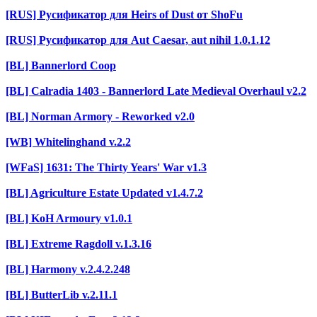
[RUS] Русификатор для Heirs of Dust от ShoFu
[RUS] Русификатор для Aut Caesar, aut nihil 1.0.1.12
[BL] Bannerlord Coop
[BL] Calradia 1403 - Bannerlord Late Medieval Overhaul v2.2
[BL] Norman Armory - Reworked v2.0
[WB] Whitelinghand v.2.2
[WFaS] 1631: The Thirty Years' War v1.3
[BL] Agriculture Estate Updated v1.4.7.2
[BL] KoH Armoury v1.0.1
[BL] Extreme Ragdoll v.1.3.16
[BL] Harmony v.2.4.2.248
[BL] ButterLib v.2.11.1