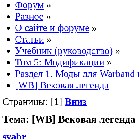
Форум
»
Разное
»
О сайте и форуме
»
Статьи
»
Учебник (руководство)
»
Том 5: Модификации
»
Раздел 1. Моды для Warband 
[WB] Вековая легенда
Страницы: [
1
]
Вниз
Тема: [WB] Вековая легенда
syabr