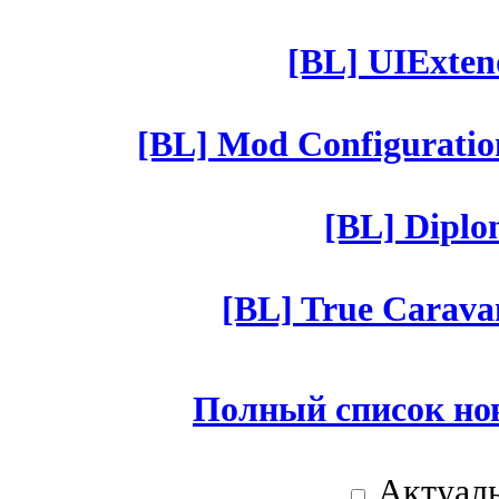
[BL] UIExtend
[BL] Mod Configuratio
[BL] Diplom
[BL] True Caravan
Полный список но
Актуаль