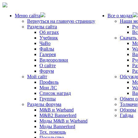
Меню сайта
Все о модах
Вернуться на главную страницу
Наши м
Разделы сайта
Ру
Об играх
Вс
Учебник
Скачать
ЧаВо
Mo
Файлы
Wa
Галерея
Ba
Видеоролики
Ру
О сайте
Ра
Форум
Ра
Мой сайт
Обсужде
Профиль
Mo
Мои ЛС
Wa
Список наград
Ba
Группы
Обмен 
Разделы форума
Толмачи
M&B и Warband
Обзоры
M&B2 Bannerlord
Гайды
Моды M&B и Warband
Моды Bannerlord
Тех. помощь
Посольство