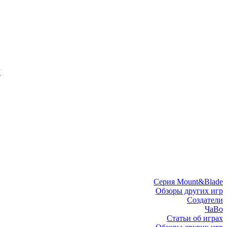
I
Серия Mount&Blade
Обзоры других игр
Создатели
ЧаВо
Статьи об играх