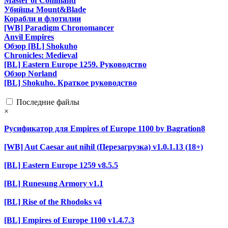
Master of Command
Убийцы Mount&Blade
Корабли и флотилии
[WB] Paradigm Chronomancer
Anvil Empires
Обзор [BL] Shokuho
Chronicles: Medieval
[BL] Eastern Europe 1259. Руководство
Обзор Norland
[BL] Shokuho. Краткое руководство
Последние файлы
×
Русификатор для Empires of Europe 1100 by Bagration8
[WB] Aut Caesar aut nihil (Перезагрузка) v1.0.1.13 (18+)
[BL] Eastern Europe 1259 v8.5.5
[BL] Runesung Armory v1.1
[BL] Rise of the Rhodoks v4
[BL] Empires of Europe 1100 v1.4.7.3