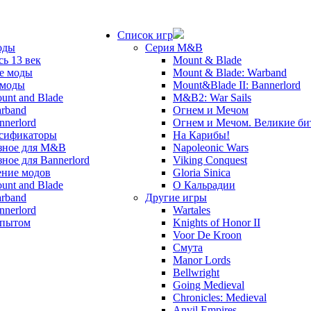
Список игр
оды
Серия M&B
сь 13 век
Mount & Blade
е моды
Mount & Blade: Warband
 моды
Mount&Blade II: Bannerlord
unt and Blade
M&B2: War Sails
rband
Огнем и Мечом
nnerlord
Огнем и Мечом. Великие б
сификаторы
На Карибы!
зное для M&B
Napoleonic Wars
зное для Bannerlord
Viking Conquest
ние модов
Gloria Sinica
unt and Blade
О Кальрадии
rband
Другие игры
nnerlord
Wartales
опытом
Knights of Honor II
Voor De Kroon
Смута
Manor Lords
Bellwright
Going Medieval
Chronicles: Medieval
Anvil Empires