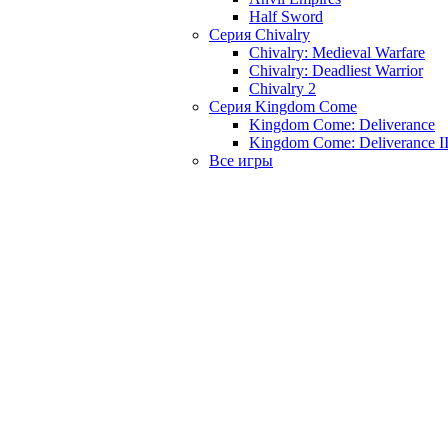
Half Sword
Серия Chivalry
Chivalry: Medieval Warfare
Chivalry: Deadliest Warrior
Chivalry 2
Серия Kingdom Come
Kingdom Come: Deliverance
Kingdom Come: Deliverance I
Все игры