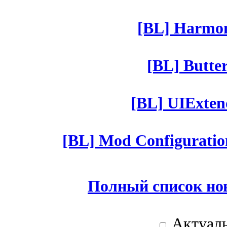
[BL] Harmony
[BL] Butter
[BL] UIExtend
[BL] Mod Configuratio
Полный список но
Актуаль