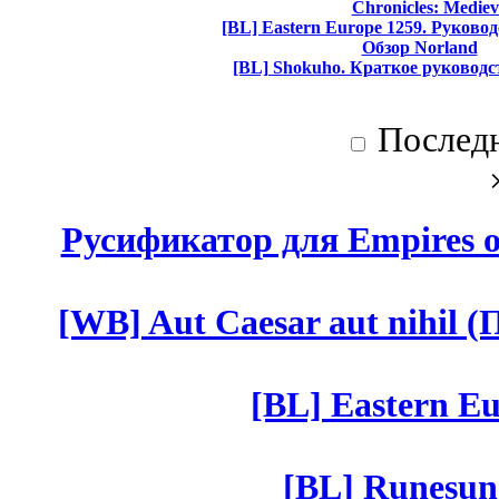
Chronicles: Mediev
[BL] Eastern Europe 1259. Руково
Обзор Norland
[BL] Shokuho. Краткое руководс
Послед
Русификатор для Empires of
[WB] Aut Caesar aut nihil (П
[BL] Eastern Eu
[BL] Runesun