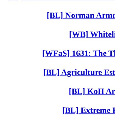
[BL] Norman Armor
[WB] Whiteli
[WFaS] 1631: The Th
[BL] Agriculture Est
[BL] KoH Ar
[BL] Extreme R