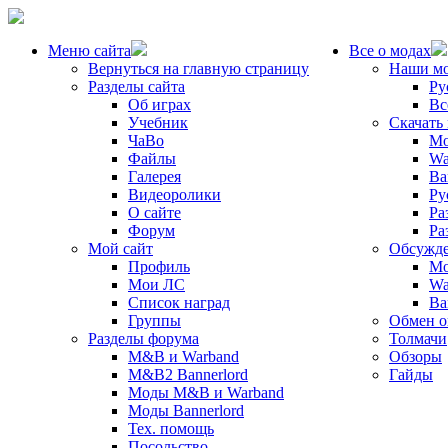
Меню сайта
Все о модах
Вернуться на главную страницу
Наши м
Разделы сайта
Ру
Об играх
Вс
Учебник
Скачать
ЧаВо
Mo
Файлы
Wa
Галерея
Ba
Видеоролики
Ру
О сайте
Ра
Форум
Ра
Мой сайт
Обсужде
Профиль
Mo
Мои ЛС
Wa
Список наград
Ba
Группы
Обмен 
Разделы форума
Толмачи
M&B и Warband
Обзоры
M&B2 Bannerlord
Гайды
Моды M&B и Warband
Моды Bannerlord
Тех. помощь
Посольство