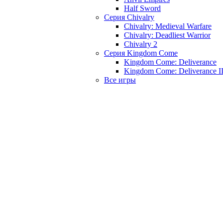
Half Sword
Серия Chivalry
Chivalry: Medieval Warfare
Chivalry: Deadliest Warrior
Chivalry 2
Серия Kingdom Come
Kingdom Come: Deliverance
Kingdom Come: Deliverance I
Все игры