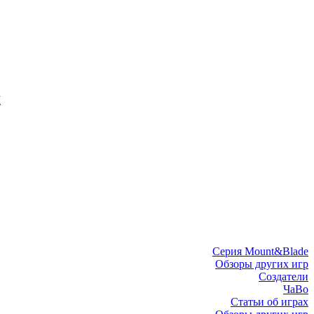
I
Серия Mount&Blade
Обзоры других игр
Создатели
ЧаВо
Статьи об играх