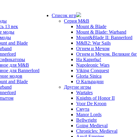
Список игр
оды
Серия M&B
сь 13 век
Mount & Blade
е моды
Mount & Blade: Warband
 моды
Mount&Blade II: Bannerlord
unt and Blade
M&B2: War Sails
rband
Огнем и Мечом
nnerlord
Огнем и Мечом. Великие б
сификаторы
На Карибы!
зное для M&B
Napoleonic Wars
зное для Bannerlord
Viking Conquest
ние модов
Gloria Sinica
unt and Blade
О Кальрадии
rband
Другие игры
nnerlord
Wartales
опытом
Knights of Honor II
Voor De Kroon
Смута
Manor Lords
Bellwright
Going Medieval
Chronicles: Medieval
Anvil Empires