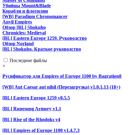
Master of Command
Убийцы Mount&Blade
Корабли и флотилии
[WB] Paradigm Chronomancer
Anvil Empires
Обзор [BL] Shokuho
Chronicles: Medieval
[BL] Eastern Europe 1259. Руководство
Обзор Norland
[BL] Shokuho. Краткое руководство
Последние файлы
×
Русификатор для Empires of Europe 1100 by Bagration8
[WB] Aut Caesar aut nihil (Перезагрузка) v1.0.1.13 (18+)
[BL] Eastern Europe 1259 v8.5.5
[BL] Runesung Armory v1.1
[BL] Rise of the Rhodoks v4
[BL] Empires of Europe 1100 v1.4.7.3