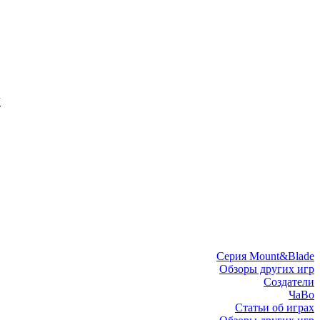
I
Серия Mount&Blade
Обзоры других игр
Создатели
ЧаВо
Статьи об играх