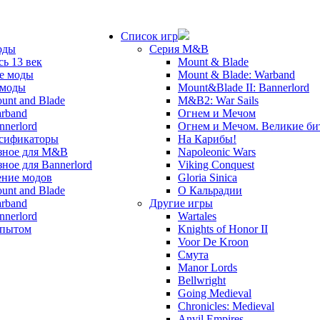
Список игр
оды
Серия M&B
сь 13 век
Mount & Blade
е моды
Mount & Blade: Warband
 моды
Mount&Blade II: Bannerlord
unt and Blade
M&B2: War Sails
rband
Огнем и Мечом
nnerlord
Огнем и Мечом. Великие б
сификаторы
На Карибы!
зное для M&B
Napoleonic Wars
зное для Bannerlord
Viking Conquest
ние модов
Gloria Sinica
unt and Blade
О Кальрадии
rband
Другие игры
nnerlord
Wartales
опытом
Knights of Honor II
Voor De Kroon
Смута
Manor Lords
Bellwright
Going Medieval
Chronicles: Medieval
Anvil Empires