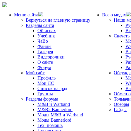
Меню сайта
Все о модах
Вернуться на главную страницу
Наши м
Разделы сайта
Ру
Об играх
Вс
Учебник
Скачать
ЧаВо
Mo
Файлы
Wa
Галерея
Ba
Видеоролики
Ру
О сайте
Ра
Форум
Ра
Мой сайт
Обсужде
Профиль
Mo
Мои ЛС
Wa
Список наград
Ba
Группы
Обмен 
Разделы форума
Толмачи
M&B и Warband
Обзоры
M&B2 Bannerlord
Гайды
Моды M&B и Warband
Моды Bannerlord
Тех. помощь
Посольство