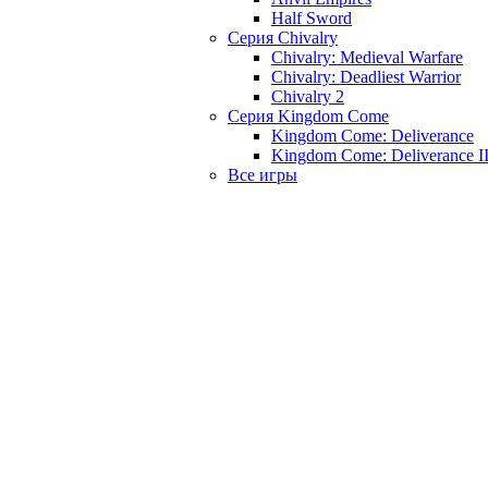
Half Sword
Серия Chivalry
Chivalry: Medieval Warfare
Chivalry: Deadliest Warrior
Chivalry 2
Серия Kingdom Come
Kingdom Come: Deliverance
Kingdom Come: Deliverance I
Все игры