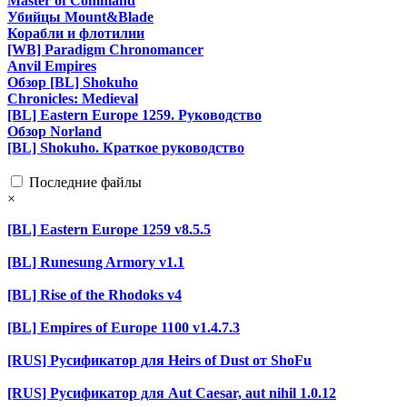
Master of Command
Убийцы Mount&Blade
Корабли и флотилии
[WB] Paradigm Chronomancer
Anvil Empires
Обзор [BL] Shokuho
Chronicles: Medieval
[BL] Eastern Europe 1259. Руководство
Обзор Norland
[BL] Shokuho. Краткое руководство
Последние файлы
×
[BL] Eastern Europe 1259 v8.5.5
[BL] Runesung Armory v1.1
[BL] Rise of the Rhodoks v4
[BL] Empires of Europe 1100 v1.4.7.3
[RUS] Русификатор для Heirs of Dust от ShoFu
[RUS] Русификатор для Aut Caesar, aut nihil 1.0.12