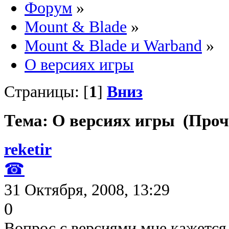
Форум
»
Mount & Blade
»
Mount & Blade и Warband
»
О версиях игры
Страницы: [
1
]
Вниз
Тема: О версиях игры (Проч
reketir
☎
31 Октября, 2008, 13:29
0
Вопрос с версиями мне кажетс