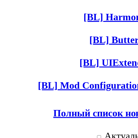
[BL] Harmony
[BL] Butter
[BL] UIExtend
[BL] Mod Configuratio
Полный список но
Актуаль