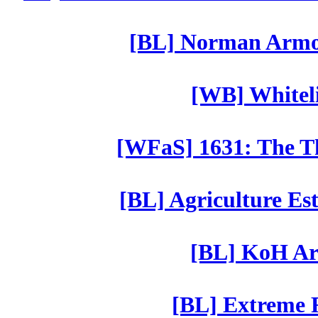
[BL] Norman Armor
[WB] Whiteli
[WFaS] 1631: The Th
[BL] Agriculture Est
[BL] KoH Ar
[BL] Extreme R