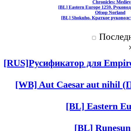
Chronicles: Mediev
[BL] Eastern Europe 1259. Руково
Обзор Norland
[BL] Shokuho. Краткое руководс
Послед
[RUS]Русификатор для Empires
[WB] Aut Caesar aut nihil (П
[BL] Eastern Eu
[BL] Runesun