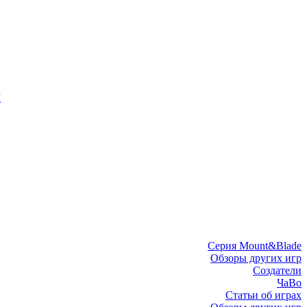
I
Серия Mount&Blade
Обзоры других игр
Создатели
ЧаВо
Статьи об играх