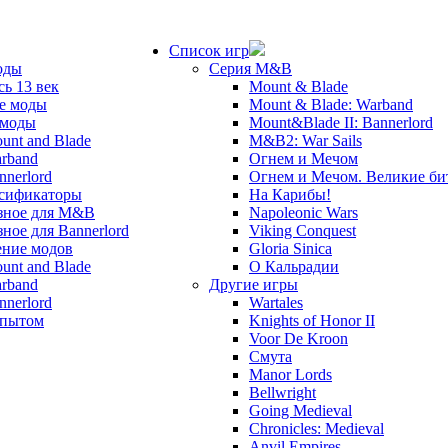
Список игр
оды
Серия M&B
сь 13 век
Mount & Blade
е моды
Mount & Blade: Warband
 моды
Mount&Blade II: Bannerlord
unt and Blade
M&B2: War Sails
rband
Огнем и Мечом
nnerlord
Огнем и Мечом. Великие б
сификаторы
На Карибы!
зное для M&B
Napoleonic Wars
зное для Bannerlord
Viking Conquest
ние модов
Gloria Sinica
unt and Blade
О Кальрадии
rband
Другие игры
nnerlord
Wartales
опытом
Knights of Honor II
Voor De Kroon
Смута
Manor Lords
Bellwright
Going Medieval
Chronicles: Medieval
Anvil Empires