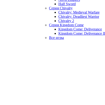
Half Sword
Серия Chivalry
Chivalry: Medieval Warfare
Chivalry: Deadliest Warrior
Chivalry 2
Серия Kingdom Come
Kingdom Come: Deliverance
Kingdom Come: Deliverance I
Все игры