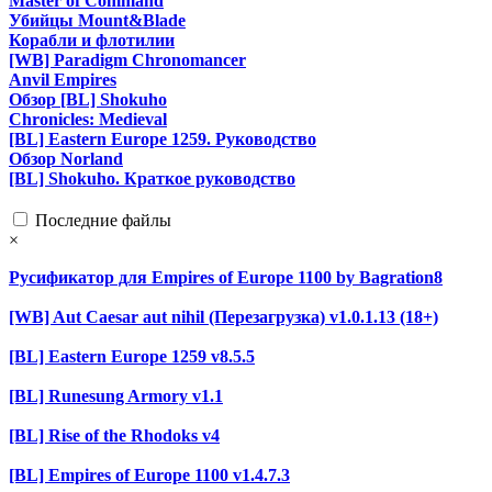
Master of Command
Убийцы Mount&Blade
Корабли и флотилии
[WB] Paradigm Chronomancer
Anvil Empires
Обзор [BL] Shokuho
Chronicles: Medieval
[BL] Eastern Europe 1259. Руководство
Обзор Norland
[BL] Shokuho. Краткое руководство
Последние файлы
×
Русификатор для Empires of Europe 1100 by Bagration8
[WB] Aut Caesar aut nihil (Перезагрузка) v1.0.1.13 (18+)
[BL] Eastern Europe 1259 v8.5.5
[BL] Runesung Armory v1.1
[BL] Rise of the Rhodoks v4
[BL] Empires of Europe 1100 v1.4.7.3