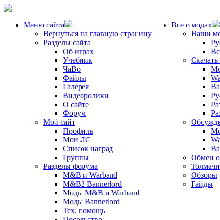
Меню сайта
Все о модах
Вернуться на главную страницу
Наши м
Разделы сайта
Ру
Об играх
Вс
Учебник
Скачать
ЧаВо
Mo
Файлы
Wa
Галерея
Ba
Видеоролики
Ру
О сайте
Ра
Форум
Ра
Мой сайт
Обсужде
Профиль
Mo
Мои ЛС
Wa
Список наград
Ba
Группы
Обмен 
Разделы форума
Толмачи
M&B и Warband
Обзоры
M&B2 Bannerlord
Гайды
Моды M&B и Warband
Моды Bannerlord
Тех. помощь
Посольство