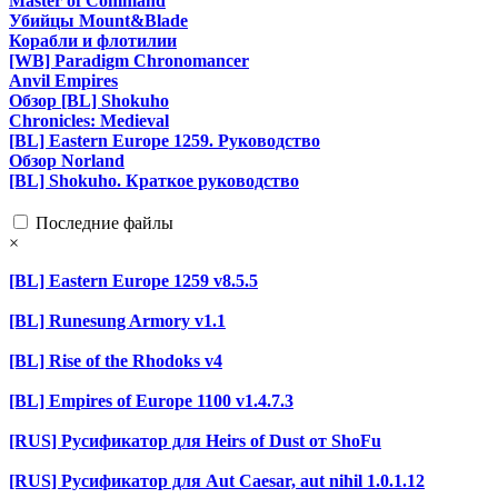
Master of Command
Убийцы Mount&Blade
Корабли и флотилии
[WB] Paradigm Chronomancer
Anvil Empires
Обзор [BL] Shokuho
Chronicles: Medieval
[BL] Eastern Europe 1259. Руководство
Обзор Norland
[BL] Shokuho. Краткое руководство
Последние файлы
×
[BL] Eastern Europe 1259 v8.5.5
[BL] Runesung Armory v1.1
[BL] Rise of the Rhodoks v4
[BL] Empires of Europe 1100 v1.4.7.3
[RUS] Русификатор для Heirs of Dust от ShoFu
[RUS] Русификатор для Aut Caesar, aut nihil 1.0.1.12