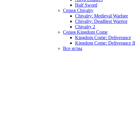
Half Sword
Серия Chivalry
Chivalry: Medieval Warfare
Chivalry: Deadliest Warrior
Chivalry 2
Серия Kingdom Come
Kingdom Come: Deliverance
Kingdom Come: Deliverance I
Все игры