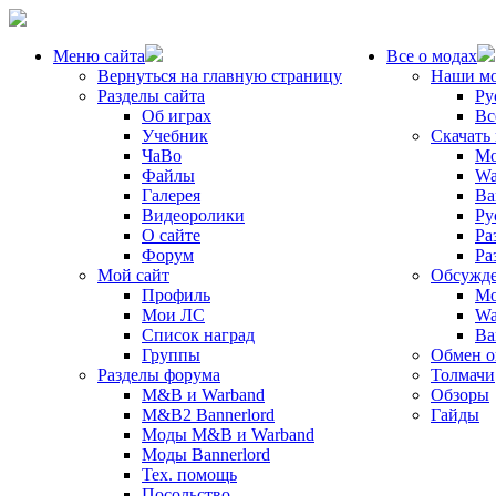
Меню сайта
Все о модах
Вернуться на главную страницу
Наши м
Разделы сайта
Ру
Об играх
Вс
Учебник
Скачать
ЧаВо
Mo
Файлы
Wa
Галерея
Ba
Видеоролики
Ру
О сайте
Ра
Форум
Ра
Мой сайт
Обсужде
Профиль
Mo
Мои ЛС
Wa
Список наград
Ba
Группы
Обмен 
Разделы форума
Толмачи
M&B и Warband
Обзоры
M&B2 Bannerlord
Гайды
Моды M&B и Warband
Моды Bannerlord
Тех. помощь
Посольство