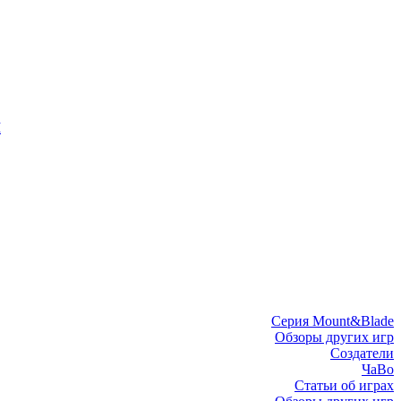
I
Серия Mount&Blade
Обзоры других игр
Создатели
ЧаВо
Статьи об играх