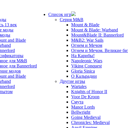
Список игр
оды
Серия M&B
сь 13 век
Mount & Blade
е моды
Mount & Blade: Warband
 моды
Mount&Blade II: Bannerlord
unt and Blade
M&B2: War Sails
rband
Огнем и Мечом
nnerlord
Огнем и Мечом. Великие б
сификаторы
На Карибы!
зное для M&B
Napoleonic Wars
зное для Bannerlord
Viking Conquest
ние модов
Gloria Sinica
unt and Blade
О Кальрадии
rband
Другие игры
nnerlord
Wartales
опытом
Knights of Honor II
Voor De Kroon
Смута
Manor Lords
Bellwright
Going Medieval
Chronicles: Medieval
Anvil Empires