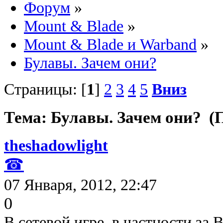
Форум
»
Mount & Blade
»
Mount & Blade и Warband
»
Булавы. Зачем они?
Страницы: [
1
]
2
3
4
5
Вниз
Тема: Булавы. Зачем они? (
theshadowlight
☎
07 Января, 2012, 22:47
0
В сетевой игре, в частности за 