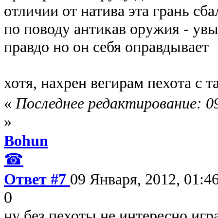
отличии от натива эта грань сб
по поводу антикав оружия - увы
правдо но он себя оправдывает
хотя, нахрен вегирам пехота с 
«
Последнее редактирование: 09
»
Bohun
☎
Ответ #7
09 Января, 2012, 01:4
0
ну без пехоты не интересно игра