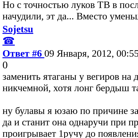
Но с точностью луков ТВ в посл
начудили, эт да... Вместо умен
Sojetsu
☎
Ответ #6
09 Января, 2012, 00:5
0
заменить ятаганы у вегиров на 
никчемной, хотя лонг бердыш 
ну булавы я юзаю по причине за
да и станит она однаручи при п
проигрывает 1ручу до появлени