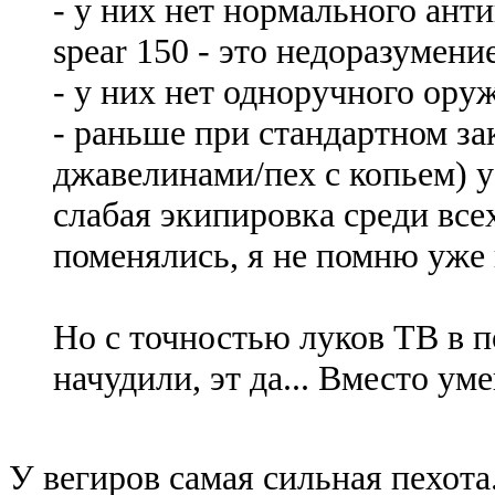
- у них нет нормального ант
spear 150 - это недоразумени
- у них нет одноручного ор
- раньше при стандартном зак
джавелинами/пех с копьем) у
слабая экипировка среди все
поменялись, я не помню уже 
Но с точностью луков ТВ в п
начудили, эт да... Вместо у
У вегиров самая сильная пехот