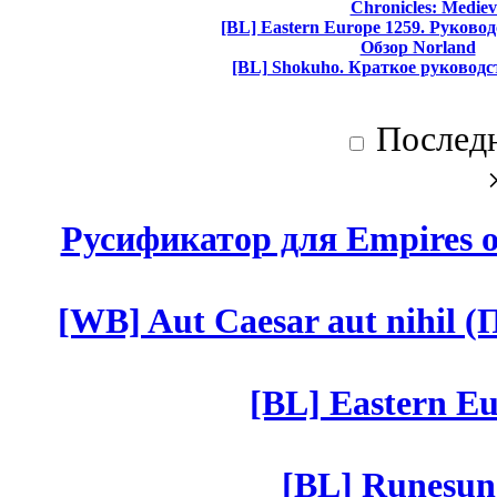
Chronicles: Mediev
[BL] Eastern Europe 1259. Руково
Обзор Norland
[BL] Shokuho. Краткое руководс
Послед
Русификатор для Empires of
[WB] Aut Caesar aut nihil (П
[BL] Eastern Eu
[BL] Runesun