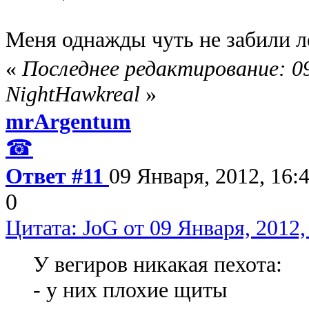
Меня однажды чуть не забили 
«
Последнее редактирование: 09
NightHawkreal
»
mrArgentum
☎
Ответ #11
09 Января, 2012, 16:
0
Цитата: JoG от 09 Января, 2012,
У вегиров никакая пехота:
- у них плохие щиты