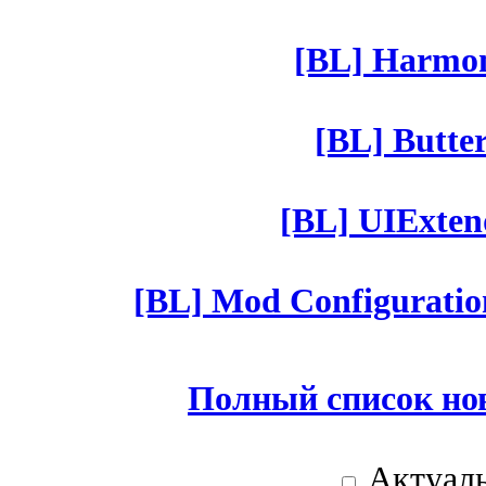
[BL] Harmony
[BL] Butter
[BL] UIExtend
[BL] Mod Configuratio
Полный список но
Актуаль