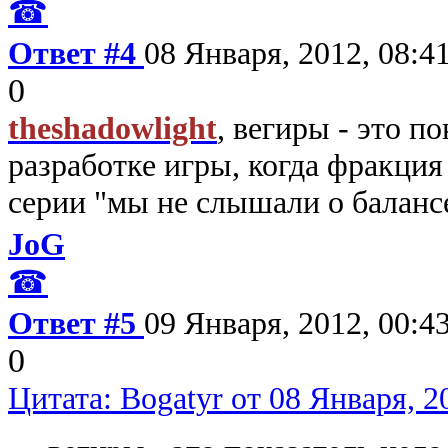
☎
Ответ #4
08 Января, 2012, 08:4
0
theshadowlight
, вегиры - это п
разработке игры, когда фракция 
серии "мы не слышали о баланс
JoG
☎
Ответ #5
09 Января, 2012, 00:4
0
Цитата: Bogatyr от 08 Января, 2