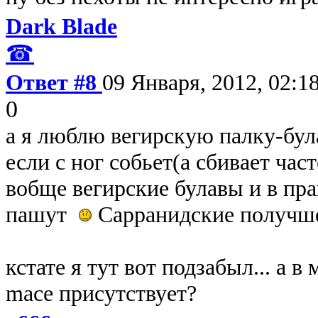
Dark Blade
☎
Ответ #8
09 Января, 2012, 02:1
0
а я люблю вегирскую палку-була
если с ног собьет(а сбивает час
вобще вегирские булавы и в пр
пашут
Сарранидские получше 
кстате я тут вот подзабыл... а в
mace присутствует?