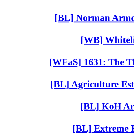
[BL] Norman Armor
[WB] Whiteli
[WFaS] 1631: The Th
[BL] Agriculture Est
[BL] KoH Ar
[BL] Extreme R