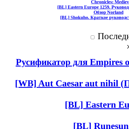
Chronicles: Mediev
[BL] Eastern Europe 1259. Руково
Обзор Norland
[BL] Shokuho. Краткое руководс
Послед
Русификатор для Empires of
[WB] Aut Caesar aut nihil (П
[BL] Eastern Eu
[BL] Runesun