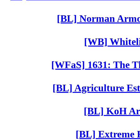
[BL] Norman Armor
[WB] Whiteli
[WFaS] 1631: The Th
[BL] Agriculture Est
[BL] KoH Ar
[BL] Extreme R