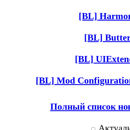
[BL] Harmony
[BL] Butter
[BL] UIExtend
[BL] Mod Configuratio
Полный список но
Актуаль