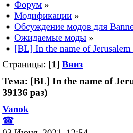
Форум
»
Модификации
»
Обсуждение модов для Banne
Ожидаемые моды
»
[BL] In the name of Jerusalem 
Страницы: [
1
]
Вниз
Тема: [BL] In the name of Je
39136 раз)
Vanok
☎
03 Июня, 2021, 12:54