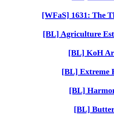
[WFaS] 1631: The Th
[BL] Agriculture Est
[BL] KoH Ar
[BL] Extreme R
[BL] Harmony
[BL] Butter