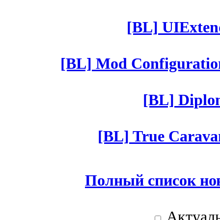
[BL] UIExtend
[BL] Mod Configuratio
[BL] Diplom
[BL] True Caravan
Полный список но
Актуаль