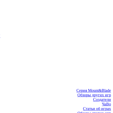
I
Серия Mount&Blade
Обзоры других игр
Создатели
ЧаВо
Статьи об играх