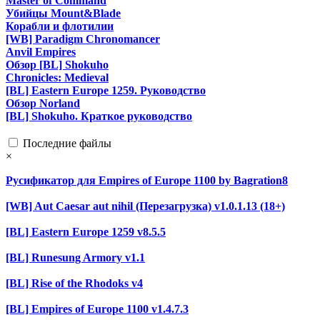
Master of Command
Убийцы Mount&Blade
Корабли и флотилии
[WB] Paradigm Chronomancer
Anvil Empires
Обзор [BL] Shokuho
Chronicles: Medieval
[BL] Eastern Europe 1259. Руководство
Обзор Norland
[BL] Shokuho. Краткое руководство
Последние файлы
×
Русификатор для Empires of Europe 1100 by Bagration8
[WB] Aut Caesar aut nihil (Перезагрузка) v1.0.1.13 (18+)
[BL] Eastern Europe 1259 v8.5.5
[BL] Runesung Armory v1.1
[BL] Rise of the Rhodoks v4
[BL] Empires of Europe 1100 v1.4.7.3