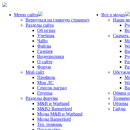
Меню сайта
Все о модах
Вернуться на главную страницу
Наши м
Разделы сайта
Ру
Об играх
Вс
Учебник
Скачать
ЧаВо
Mo
Файлы
Wa
Галерея
Ba
Видеоролики
Ру
О сайте
Ра
Форум
Ра
Мой сайт
Обсужде
Профиль
Mo
Мои ЛС
Wa
Список наград
Ba
Группы
Обмен 
Разделы форума
Толмачи
M&B и Warband
Обзоры
M&B2 Bannerlord
Гайды
Моды M&B и Warband
Моды Bannerlord
Тех. помощь
Посольство