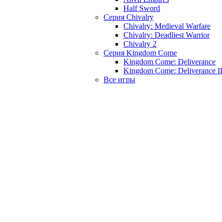
Half Sword
Серия Chivalry
Chivalry: Medieval Warfare
Chivalry: Deadliest Warrior
Chivalry 2
Серия Kingdom Come
Kingdom Come: Deliverance
Kingdom Come: Deliverance I
Все игры