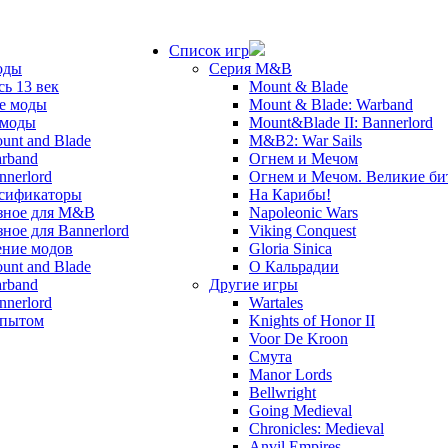
Список игр
оды
Серия M&B
сь 13 век
Mount & Blade
е моды
Mount & Blade: Warband
 моды
Mount&Blade II: Bannerlord
unt and Blade
M&B2: War Sails
rband
Огнем и Мечом
nnerlord
Огнем и Мечом. Великие б
сификаторы
На Карибы!
зное для M&B
Napoleonic Wars
зное для Bannerlord
Viking Conquest
ние модов
Gloria Sinica
unt and Blade
О Кальрадии
rband
Другие игры
nnerlord
Wartales
опытом
Knights of Honor II
Voor De Kroon
Смута
Manor Lords
Bellwright
Going Medieval
Chronicles: Medieval
Anvil Empires