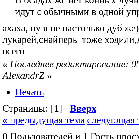
В осадах же нет конных лучн
идут с обычными в одной уп
ахаха, ну я не настолько дуб ж
лукарей,снайперы тоже ходили,д
всего
«
Последнее редактирование: 05
AlexandrZ
»
Печать
Страницы: [
1
]
Вверх
« предыдущая тема
следующая 
0 Пользователей и 1 Гость прос