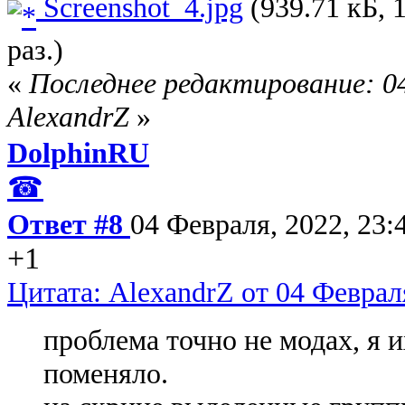
Screenshot_4.jpg
(939.71 кБ, 
раз.)
«
Последнее редактирование: 04
AlexandrZ
»
DolphinRU
☎
Ответ #8
04 Февраля, 2022, 23:
+1
Цитата: AlexandrZ от 04 Февраля
проблема точно не модах, я 
поменяло.