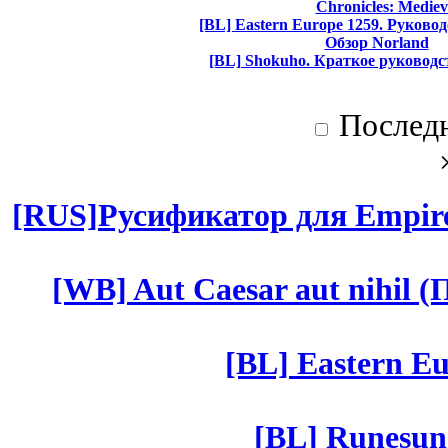
Chronicles: Mediev
[BL] Eastern Europe 1259. Руково
Обзор Norland
[BL] Shokuho. Краткое руководс
Послед
[RUS]Русификатор для Empires
[WB] Aut Caesar aut nihil (П
[BL] Eastern Eu
[BL] Runesun