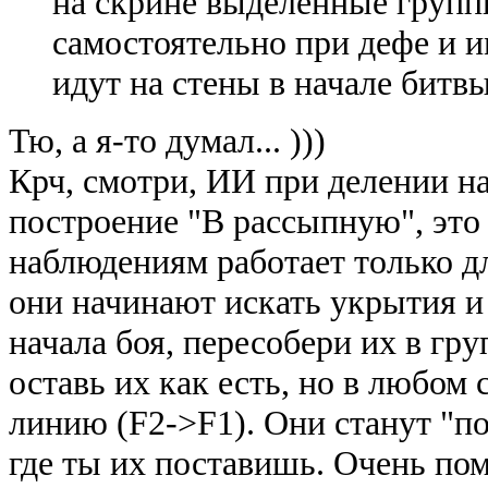
на скрине выделенные груп
самостоятельно при дефе и 
идут на стены в начале битв
Тю, а я-то думал... )))
Крч, смотри, ИИ при делении н
построение "В рассыпную", это
наблюдениям работает только дл
они начинают искать укрытия и 
начала боя, пересобери их в гру
оставь их как есть, но в любом 
линию (F2->F1). Они станут "п
где ты их поставишь. Очень пом