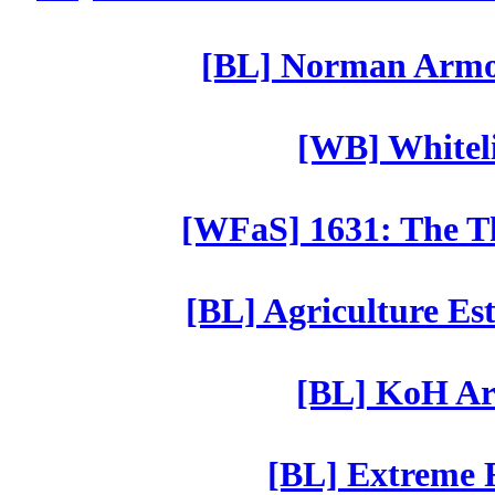
[BL] Norman Armor
[WB] Whiteli
[WFaS] 1631: The Th
[BL] Agriculture Est
[BL] KoH Ar
[BL] Extreme R