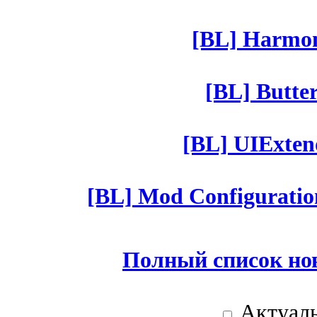
[BL] Harmony
[BL] Butter
[BL] UIExtend
[BL] Mod Configuratio
Полный список но
Актуаль