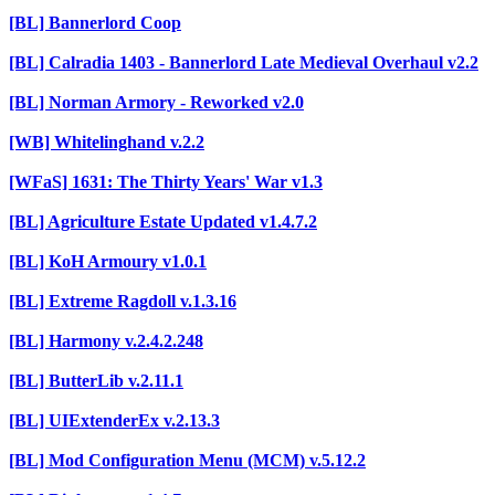
[BL] Bannerlord Coop
[BL] Calradia 1403 - Bannerlord Late Medieval Overhaul v2.2
[BL] Norman Armory - Reworked v2.0
[WB] Whitelinghand v.2.2
[WFaS] 1631: The Thirty Years' War v1.3
[BL] Agriculture Estate Updated v1.4.7.2
[BL] KoH Armoury v1.0.1
[BL] Extreme Ragdoll v.1.3.16
[BL] Harmony v.2.4.2.248
[BL] ButterLib v.2.11.1
[BL] UIExtenderEx v.2.13.3
[BL] Mod Configuration Menu (MCM) v.5.12.2