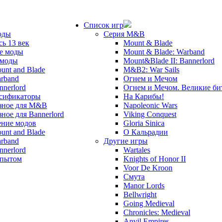
Список игр
оды
Серия M&B
сь 13 век
Mount & Blade
е моды
Mount & Blade: Warband
 моды
Mount&Blade II: Bannerlord
unt and Blade
M&B2: War Sails
rband
Огнем и Мечом
nnerlord
Огнем и Мечом. Великие б
сификаторы
На Карибы!
зное для M&B
Napoleonic Wars
зное для Bannerlord
Viking Conquest
ние модов
Gloria Sinica
unt and Blade
О Кальрадии
rband
Другие игры
nnerlord
Wartales
опытом
Knights of Honor II
Voor De Kroon
Смута
Manor Lords
Bellwright
Going Medieval
Chronicles: Medieval
Anvil Empires