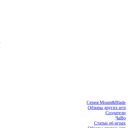
I
Серия Mount&Blade
Обзоры других игр
Создатели
ЧаВо
Статьи об играх