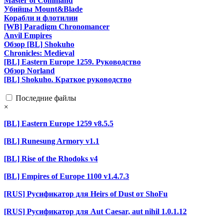
Master of Command
Убийцы Mount&Blade
Корабли и флотилии
[WB] Paradigm Chronomancer
Anvil Empires
Обзор [BL] Shokuho
Chronicles: Medieval
[BL] Eastern Europe 1259. Руководство
Обзор Norland
[BL] Shokuho. Краткое руководство
Последние файлы
×
[BL] Eastern Europe 1259 v8.5.5
[BL] Runesung Armory v1.1
[BL] Rise of the Rhodoks v4
[BL] Empires of Europe 1100 v1.4.7.3
[RUS] Русификатор для Heirs of Dust от ShoFu
[RUS] Русификатор для Aut Caesar, aut nihil 1.0.1.12