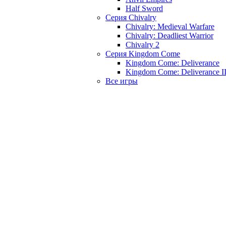
Half Sword
Серия Chivalry
Chivalry: Medieval Warfare
Chivalry: Deadliest Warrior
Chivalry 2
Серия Kingdom Come
Kingdom Come: Deliverance
Kingdom Come: Deliverance I
Все игры