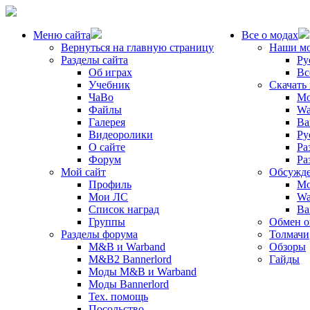
Меню сайта
Все о модах
Вернуться на главную страницу
Наши м
Разделы сайта
Ру
Об играх
Вс
Учебник
Скачать
ЧаВо
Mo
Файлы
Wa
Галерея
Ba
Видеоролики
Ру
О сайте
Ра
Форум
Ра
Мой сайт
Обсужде
Профиль
Mo
Мои ЛС
Wa
Список наград
Ba
Группы
Обмен 
Разделы форума
Толмачи
M&B и Warband
Обзоры
M&B2 Bannerlord
Гайды
Моды M&B и Warband
Моды Bannerlord
Тех. помощь
Посольство