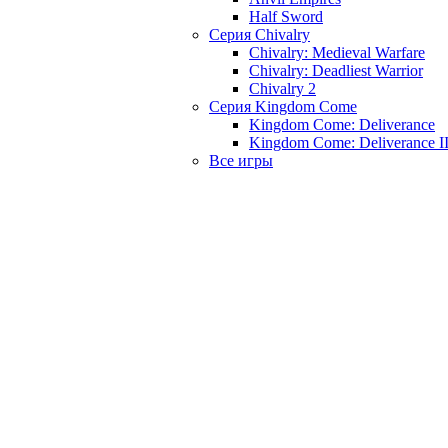
Half Sword
Серия Chivalry
Chivalry: Medieval Warfare
Chivalry: Deadliest Warrior
Chivalry 2
Серия Kingdom Come
Kingdom Come: Deliverance
Kingdom Come: Deliverance I
Все игры