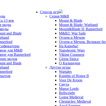
Список игр
оды
Серия M&B
сь 13 век
Mount & Blade
е моды
Mount & Blade: Warband
 моды
Mount&Blade II: Bannerlord
unt and Blade
M&B2: War Sails
rband
Огнем и Мечом
nnerlord
Огнем и Мечом. Великие б
сификаторы
На Карибы!
зное для M&B
Napoleonic Wars
зное для Bannerlord
Viking Conquest
ние модов
Gloria Sinica
unt and Blade
О Кальрадии
rband
Другие игры
nnerlord
Wartales
опытом
Knights of Honor II
Voor De Kroon
Смута
Manor Lords
Bellwright
Going Medieval
Chronicles: Medieval
Anvil Empires