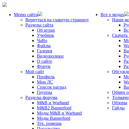
Меню сайта
Все о модах
Вернуться на главную страницу
Наши м
Разделы сайта
Ру
Об играх
Вс
Учебник
Скачать
ЧаВо
Mo
Файлы
Wa
Галерея
Ba
Видеоролики
Ру
О сайте
Ра
Форум
Ра
Мой сайт
Обсужде
Профиль
Mo
Мои ЛС
Wa
Список наград
Ba
Группы
Обмен 
Разделы форума
Толмачи
M&B и Warband
Обзоры
M&B2 Bannerlord
Гайды
Моды M&B и Warband
Моды Bannerlord
Тех. помощь
Посольство