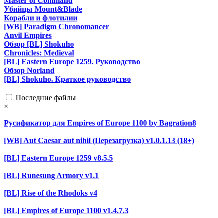
Master of Command
Убийцы Mount&Blade
Корабли и флотилии
[WB] Paradigm Chronomancer
Anvil Empires
Обзор [BL] Shokuho
Chronicles: Medieval
[BL] Eastern Europe 1259. Руководство
Обзор Norland
[BL] Shokuho. Краткое руководство
Последние файлы
×
Русификатор для Empires of Europe 1100 by Bagration8
[WB] Aut Caesar aut nihil (Перезагрузка) v1.0.1.13 (18+)
[BL] Eastern Europe 1259 v8.5.5
[BL] Runesung Armory v1.1
[BL] Rise of the Rhodoks v4
[BL] Empires of Europe 1100 v1.4.7.3