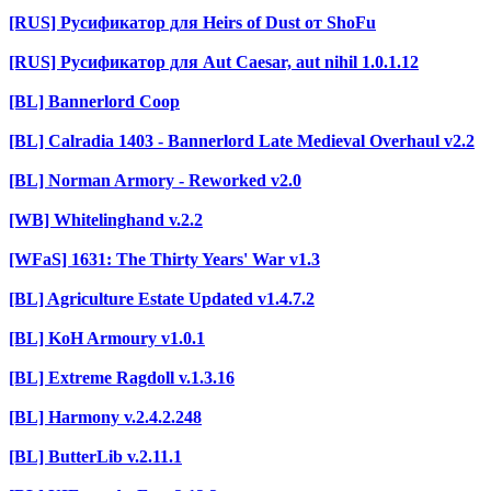
[RUS] Русификатор для Heirs of Dust от ShoFu
[RUS] Русификатор для Aut Caesar, aut nihil 1.0.1.12
[BL] Bannerlord Coop
[BL] Calradia 1403 - Bannerlord Late Medieval Overhaul v2.2
[BL] Norman Armory - Reworked v2.0
[WB] Whitelinghand v.2.2
[WFaS] 1631: The Thirty Years' War v1.3
[BL] Agriculture Estate Updated v1.4.7.2
[BL] KoH Armoury v1.0.1
[BL] Extreme Ragdoll v.1.3.16
[BL] Harmony v.2.4.2.248
[BL] ButterLib v.2.11.1