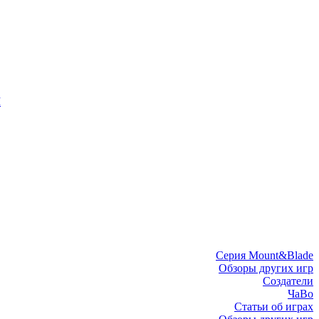
I
Серия Mount&Blade
Обзоры других игр
Создатели
ЧаВо
Статьи об играх