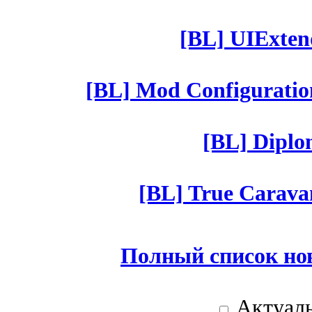
[BL] UIExtend
[BL] Mod Configuratio
[BL] Diplom
[BL] True Caravan
Полный список но
Актуаль