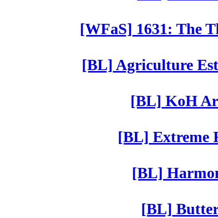
[WFaS] 1631: The Th
[BL] Agriculture Est
[BL] KoH Ar
[BL] Extreme R
[BL] Harmony
[BL] Butter