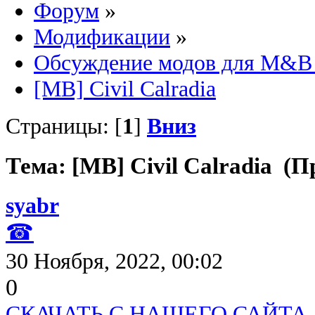
Форум
»
Модификации
»
Обсуждение модов для M&B 
[MB] Civil Calradia
Страницы: [
1
]
Вниз
Тема: [MB] Civil Calradia (П
syabr
☎
30 Ноября, 2022, 00:02
0
СКАЧАТЬ С НАШЕГО САЙТА