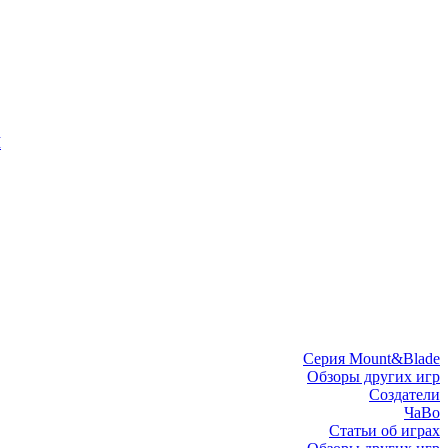
I
Серия Mount&Blade
Обзоры других игр
Создатели
ЧаВо
Статьи об играх