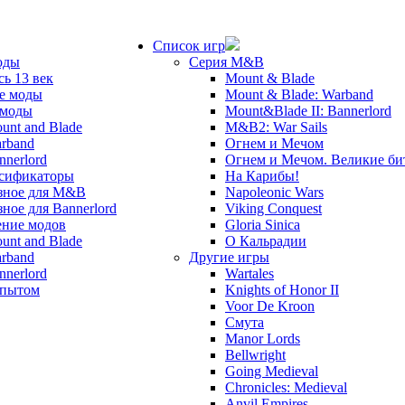
Список игр
оды
Серия M&B
сь 13 век
Mount & Blade
е моды
Mount & Blade: Warband
 моды
Mount&Blade II: Bannerlord
unt and Blade
M&B2: War Sails
rband
Огнем и Мечом
nnerlord
Огнем и Мечом. Великие б
сификаторы
На Карибы!
зное для M&B
Napoleonic Wars
зное для Bannerlord
Viking Conquest
ние модов
Gloria Sinica
unt and Blade
О Кальрадии
rband
Другие игры
nnerlord
Wartales
опытом
Knights of Honor II
Voor De Kroon
Смута
Manor Lords
Bellwright
Going Medieval
Chronicles: Medieval
Anvil Empires