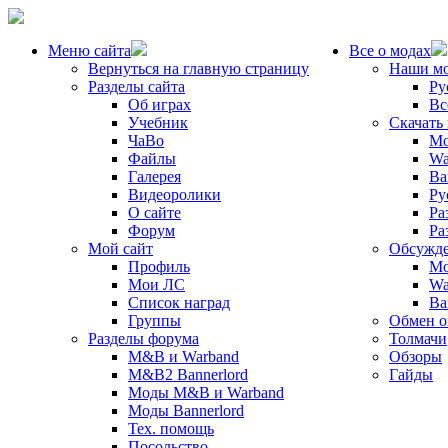
Меню сайта
Все о модах
Вернуться на главную страницу
Наши м
Разделы сайта
Ру
Об играх
Вс
Учебник
Скачать
ЧаВо
Mo
Файлы
Wa
Галерея
Ba
Видеоролики
Ру
О сайте
Ра
Форум
Ра
Мой сайт
Обсужде
Профиль
Mo
Мои ЛС
Wa
Список наград
Ba
Группы
Обмен 
Разделы форума
Толмачи
M&B и Warband
Обзоры
M&B2 Bannerlord
Гайды
Моды M&B и Warband
Моды Bannerlord
Тех. помощь
Посольство