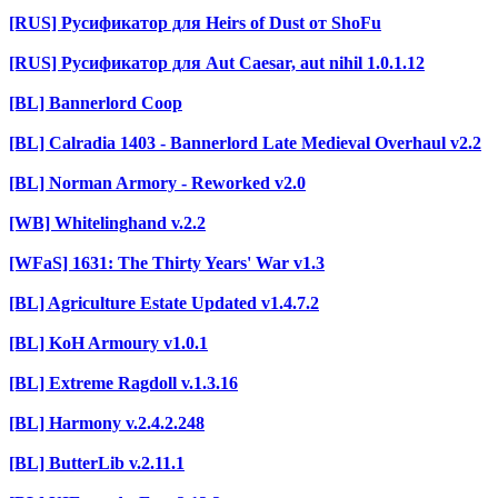
[RUS] Русификатор для Heirs of Dust от ShoFu
[RUS] Русификатор для Aut Caesar, aut nihil 1.0.1.12
[BL] Bannerlord Coop
[BL] Calradia 1403 - Bannerlord Late Medieval Overhaul v2.2
[BL] Norman Armory - Reworked v2.0
[WB] Whitelinghand v.2.2
[WFaS] 1631: The Thirty Years' War v1.3
[BL] Agriculture Estate Updated v1.4.7.2
[BL] KoH Armoury v1.0.1
[BL] Extreme Ragdoll v.1.3.16
[BL] Harmony v.2.4.2.248
[BL] ButterLib v.2.11.1