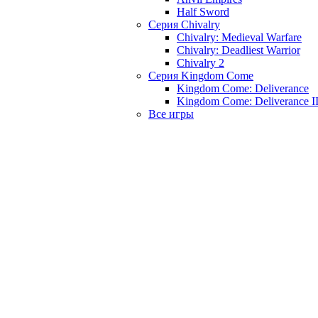
Half Sword
Серия Chivalry
Chivalry: Medieval Warfare
Chivalry: Deadliest Warrior
Chivalry 2
Серия Kingdom Come
Kingdom Come: Deliverance
Kingdom Come: Deliverance I
Все игры