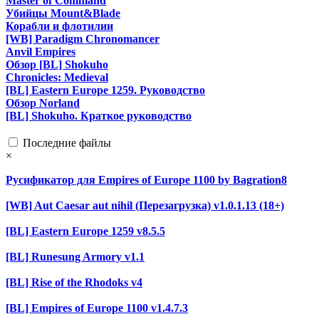
Master of Command
Убийцы Mount&Blade
Корабли и флотилии
[WB] Paradigm Chronomancer
Anvil Empires
Обзор [BL] Shokuho
Chronicles: Medieval
[BL] Eastern Europe 1259. Руководство
Обзор Norland
[BL] Shokuho. Краткое руководство
Последние файлы
×
Русификатор для Empires of Europe 1100 by Bagration8
[WB] Aut Caesar aut nihil (Перезагрузка) v1.0.1.13 (18+)
[BL] Eastern Europe 1259 v8.5.5
[BL] Runesung Armory v1.1
[BL] Rise of the Rhodoks v4
[BL] Empires of Europe 1100 v1.4.7.3