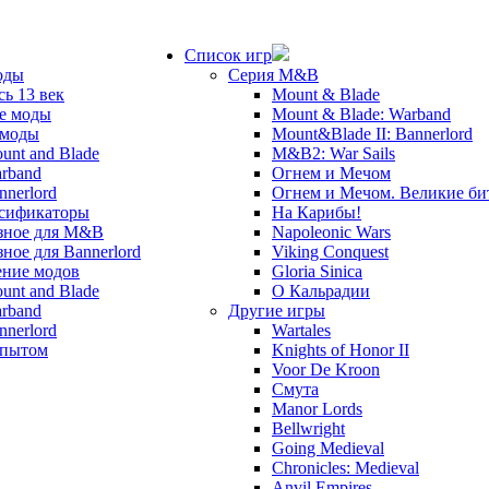
Список игр
оды
Серия M&B
сь 13 век
Mount & Blade
е моды
Mount & Blade: Warband
 моды
Mount&Blade II: Bannerlord
unt and Blade
M&B2: War Sails
rband
Огнем и Мечом
nnerlord
Огнем и Мечом. Великие б
сификаторы
На Карибы!
зное для M&B
Napoleonic Wars
зное для Bannerlord
Viking Conquest
ние модов
Gloria Sinica
unt and Blade
О Кальрадии
rband
Другие игры
nnerlord
Wartales
опытом
Knights of Honor II
Voor De Kroon
Смута
Manor Lords
Bellwright
Going Medieval
Chronicles: Medieval
Anvil Empires