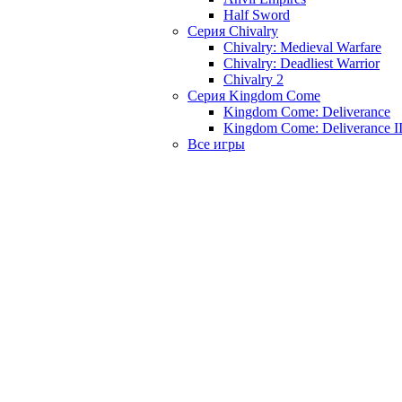
Half Sword
Серия Chivalry
Chivalry: Medieval Warfare
Chivalry: Deadliest Warrior
Chivalry 2
Серия Kingdom Come
Kingdom Come: Deliverance
Kingdom Come: Deliverance I
Все игры