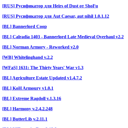
[RUS] Русификатор для Heirs of Dust от ShoFu
[RUS] Русификатор для Aut Caesar, aut nihil 1.0.1.12
[BL] Bannerlord Coop
[BL] Calradia 1403 - Bannerlord Late Medieval Overhaul v2.2
[BL] Norman Armory - Reworked v2.0
[WB] Whitelinghand v.2.2
[WFaS] 1631: The Thirty Years' War v1.3
[BL] Agriculture Estate Updated v1.4.7.2
[BL] KoH Armoury v1.0.1
[BL] Extreme Ragdoll v.1.3.16
[BL] Harmony v.2.4.2.248
[BL] ButterLib v.2.11.1