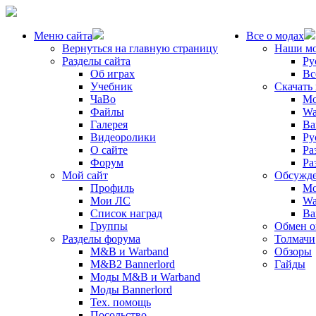
Меню сайта
Все о модах
Вернуться на главную страницу
Наши м
Разделы сайта
Ру
Об играх
Вс
Учебник
Скачать
ЧаВо
Mo
Файлы
Wa
Галерея
Ba
Видеоролики
Ру
О сайте
Ра
Форум
Ра
Мой сайт
Обсужде
Профиль
Mo
Мои ЛС
Wa
Список наград
Ba
Группы
Обмен 
Разделы форума
Толмачи
M&B и Warband
Обзоры
M&B2 Bannerlord
Гайды
Моды M&B и Warband
Моды Bannerlord
Тех. помощь
Посольство