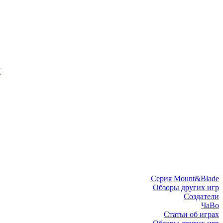
I
Серия Mount&Blade
Обзоры других игр
Создатели
ЧаВо
Статьи об играх