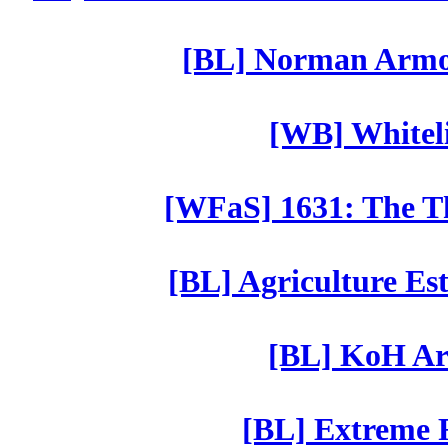
[BL] Norman Armor
[WB] Whiteli
[WFaS] 1631: The Th
[BL] Agriculture Est
[BL] KoH Ar
[BL] Extreme R