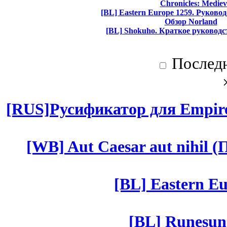
Chronicles: Mediev
[BL] Eastern Europe 1259. Руково
Обзор Norland
[BL] Shokuho. Краткое руководс
Послед
[RUS]Русификатор для Empires
[WB] Aut Caesar aut nihil (П
[BL] Eastern Eu
[BL] Runesun