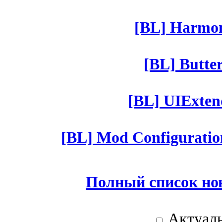
[BL] Harmony
[BL] Butter
[BL] UIExtend
[BL] Mod Configuratio
Полный список но
Актуаль