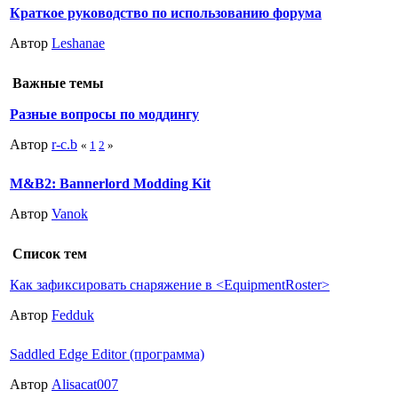
Краткое руководство по использованию форума
Автор
Leshanae
Важные темы
Разные вопросы по моддингу
Автор
r-c.b
«
1
2
»
M&B2: Bannerlord Modding Kit
Автор
Vanok
Список тем
Как зафиксировать снаряжение в <EquipmentRoster>
Автор
Fedduk
Saddled Edge Editor (программа)
Автор
Alisacat007