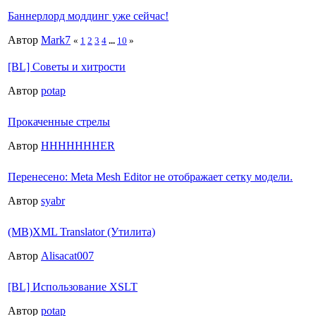
Баннерлорд моддинг уже сейчас!
Автор
Mark7
«
1
2
3
4
...
10
»
[BL] Советы и хитрости
Автор
potap
Прокаченные стрелы
Автор
HHHHHHHER
Перенесено: Meta Mesh Editor не отображает сетку модели.
Автор
syabr
(MB)XML Translator (Утилита)
Автор
Alisacat007
[BL] Использование XSLT
Автор
potap