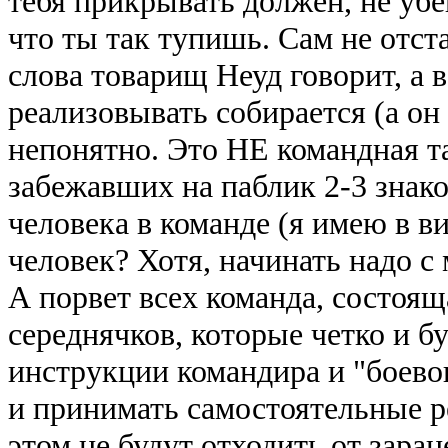
тебя прикрывать должен, не убег
что ты так тупишь. Сам не отста
слова товарищ Неуд говорит, а в
реализовывать собирается (а он
непонятно. Это НЕ командная та
забежавших на паблик 2-3 знако
человека в команде (я имею в ви
человек? Хотя, начинать надо с 
А порвет всех команда, состоящ
середнячков, которые четко и 
инструкции командира и "боево
и принимать самостоятельные р
этом не будут отходить от зара