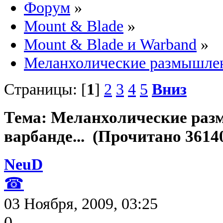
Форум
»
Mount & Blade
»
Mount & Blade и Warband
»
Меланхолические размышлени
Страницы: [
1
]
2
3
4
5
Вниз
Тема: Меланхолические раз
варбанде... (Прочитано 36140
NeuD
☎
03 Ноября, 2009, 03:25
0