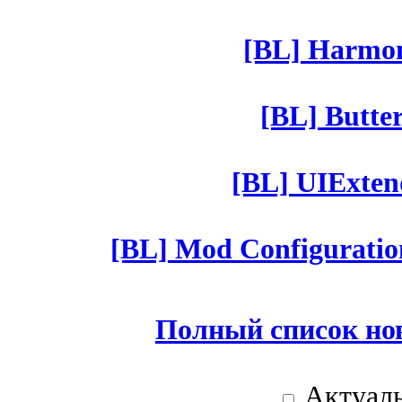
[BL] Harmony
[BL] Butter
[BL] UIExtend
[BL] Mod Configuratio
Полный список но
Актуаль