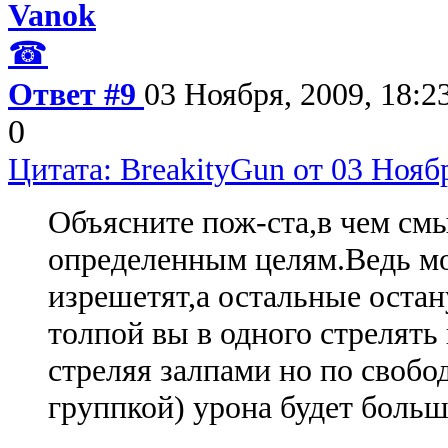
Vanok
☎
Ответ #9
03 Ноября, 2009, 18:2
0
Цитата: BreakityGun от 03 Ноябр
Объясните пож-ста,в чем смы
определенным целям.Ведь мо
изрешетят,а остальные остану
толпой вы в одного стрелять 
стреляя залпами но по свобо
группкой) урона будет больше