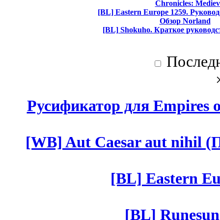
Chronicles: Mediev
[BL] Eastern Europe 1259. Руково
Обзор Norland
[BL] Shokuho. Краткое руководс
Послед
Русификатор для Empires of
[WB] Aut Caesar aut nihil (П
[BL] Eastern Eu
[BL] Runesun