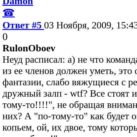
Damon
☎
Ответ #5
03 Ноября, 2009, 15:4
0
RulonOboev
Неуд расписал: а) не что коман
из ее членов должен уметь, это 
фантазии, слабо вяжущиеся с р
дружный залп - wtf? Все стоят
тому-то!!!!", не обращая внима
них? А "по-тому-то" как будет 
копьем, ой, их двое, тому которы