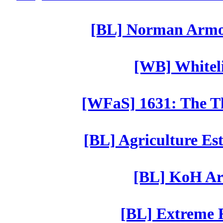
[BL] Norman Armor
[WB] Whiteli
[WFaS] 1631: The Th
[BL] Agriculture Est
[BL] KoH Ar
[BL] Extreme R