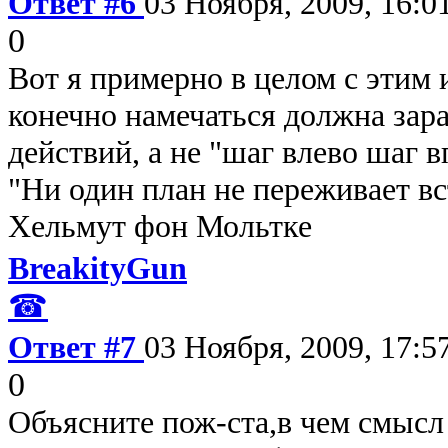
Ответ #6
03 Ноября, 2009, 16:0
0
Вот я примерно в целом с этим 
конечно намечаться должна зара
действий, а не "шаг влево шаг в
"Ни один план не переживает вс
Хельмут фон Мольтке
BreakityGun
☎
Ответ #7
03 Ноября, 2009, 17:5
0
Объясните пож-ста,в чем смысл