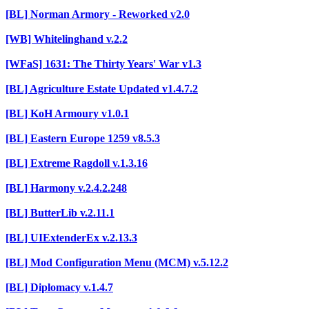
[BL] Norman Armory - Reworked v2.0
[WB] Whitelinghand v.2.2
[WFaS] 1631: The Thirty Years' War v1.3
[BL] Agriculture Estate Updated v1.4.7.2
[BL] KoH Armoury v1.0.1
[BL] Eastern Europe 1259 v8.5.3
[BL] Extreme Ragdoll v.1.3.16
[BL] Harmony v.2.4.2.248
[BL] ButterLib v.2.11.1
[BL] UIExtenderEx v.2.13.3
[BL] Mod Configuration Menu (MCM) v.5.12.2
[BL] Diplomacy v.1.4.7