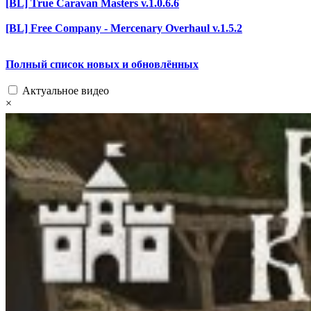
[BL] True Caravan Masters v.1.0.6.6
[BL] Free Company - Mercenary Overhaul v.1.5.2
Полный список новых и обновлённых
Актуальное видео
×