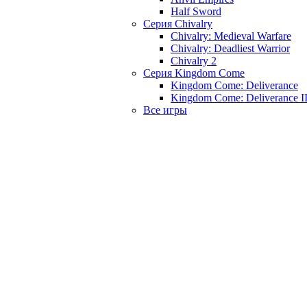
Half Sword
Серия Chivalry
Chivalry: Medieval Warfare
Chivalry: Deadliest Warrior
Chivalry 2
Серия Kingdom Come
Kingdom Come: Deliverance
Kingdom Come: Deliverance I
Все игры