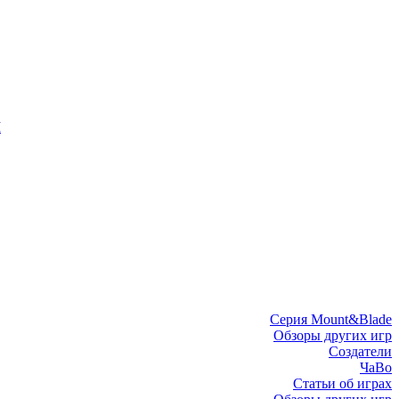
I
Серия Mount&Blade
Обзоры других игр
Создатели
ЧаВо
Статьи об играх