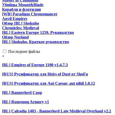
Master of Command
Убийцы Mount&Blade
Корабли и флотилии
[WB] Paradigm Chronomancer
Anvil Empires
Обзор [BL] Shokuho
Chronicles: Medieval
[BL] Eastern Europe 1259. Руководство
Обзор Norland
[BL] Shokuho. Краткое руководство
Последние файлы
×
[BL] Empires of Europe 1100 v1.4.7.3
[RUS] Русификатор для Heirs of Dust от ShoFu
[RUS] Русификатор для Aut Caesar, aut nihil 1.0.12
[BL] Bannerlord Coop
[BL] Runesung Armory v1
[BL] Calradia 1403 - Bannerlord Late Medieval Overhaul v2.2