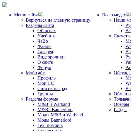
Меню сайта
Все о модах
Вернуться на главную страницу
Наши м
Разделы сайта
Ру
Об играх
Вс
Учебник
Скачать
ЧаВо
Mo
Файлы
Wa
Галерея
Ba
Видеоролики
Ру
О сайте
Ра
Форум
Ра
Мой сайт
Обсужде
Профиль
Mo
Мои ЛС
Wa
Список наград
Ba
Группы
Обмен 
Разделы форума
Толмачи
M&B и Warband
Обзоры
M&B2 Bannerlord
Гайды
Моды M&B и Warband
Моды Bannerlord
Тех. помощь
Посольство