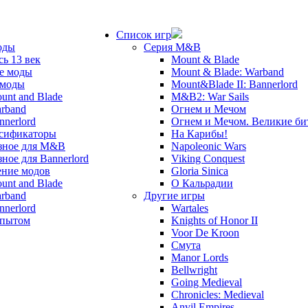
Список игр
оды
Серия M&B
сь 13 век
Mount & Blade
е моды
Mount & Blade: Warband
 моды
Mount&Blade II: Bannerlord
unt and Blade
M&B2: War Sails
rband
Огнем и Мечом
nnerlord
Огнем и Мечом. Великие б
сификаторы
На Карибы!
зное для M&B
Napoleonic Wars
зное для Bannerlord
Viking Conquest
ние модов
Gloria Sinica
unt and Blade
О Кальрадии
rband
Другие игры
nnerlord
Wartales
опытом
Knights of Honor II
Voor De Kroon
Смута
Manor Lords
Bellwright
Going Medieval
Chronicles: Medieval
Anvil Empires