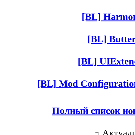
[BL] Harmony
[BL] Butter
[BL] UIExtend
[BL] Mod Configuratio
Полный список но
Актуаль