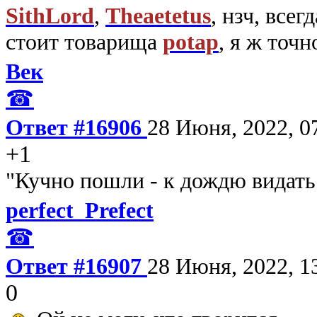
SithLord
,
Theaetetus
, нзч, все
стоит товарища
potap
, я ж точн
Век
☎
Ответ #16906
28 Июня, 2022, 0
+1
"Кучно пошли - к дождю видать!
perfect_Prefect
☎
Ответ #16907
28 Июня, 2022, 1
0