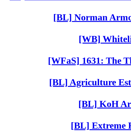
[BL] Norman Armor
[WB] Whiteli
[WFaS] 1631: The Th
[BL] Agriculture Est
[BL] KoH Ar
[BL] Extreme R