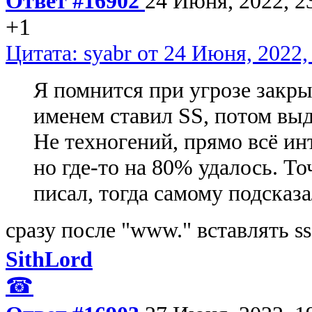
Ответ #16902
24 Июня, 2022, 2
+1
Цитата: syabr от 24 Июня, 2022,
Я помнится при угрозе закры
именем ставил SS, потом выд
Не техногений, прямо всё ин
но где-то на 80% удалось. Т
писал, тогда самому подсказа
сразу после "www." вставлять ss
SithLord
☎