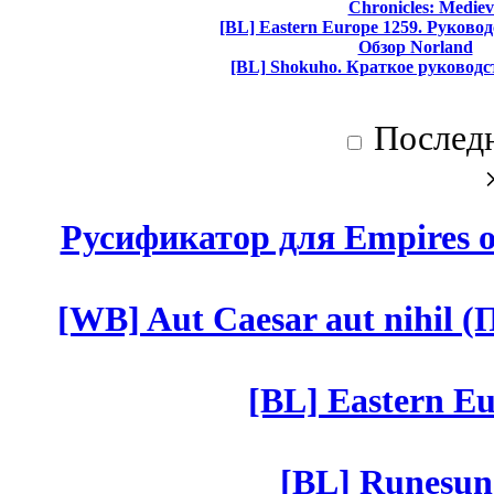
Chronicles: Mediev
[BL] Eastern Europe 1259. Руково
Обзор Norland
[BL] Shokuho. Краткое руководс
Послед
Русификатор для Empires of
[WB] Aut Caesar aut nihil (П
[BL] Eastern Eu
[BL] Runesun