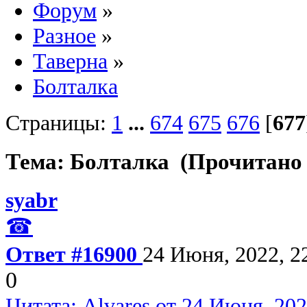
Форум
»
Разное
»
Таверна
»
Болталка
Страницы:
1
...
674
675
676
[
677
Тема: Болталка (Прочитано 
syabr
☎
Ответ #16900
24 Июня, 2022, 2
0
Цитата: Alvares от 24 Июня, 202